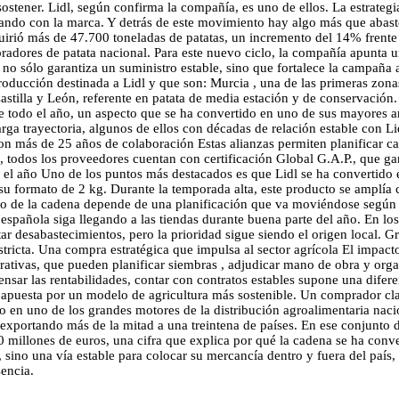
ostener. Lidl, según confirma la compañía, es uno de ellos. La estrateg
jando con la marca. Y detrás de este movimiento hay algo más que abast
quirió más de 47.700 toneladas de patatas, un incremento del 14% frente
ompradores de patata nacional. Para este nuevo ciclo, la compañía apunta
n no sólo garantiza un suministro estable, sino que fortalece la campaña
roducción destinada a Lidl y que son: Murcia , una de las primeras zona
stilla y León, referente en patata de media estación y de conservación. 
te todo el año, un aspecto que se ha convertido en uno de sus mayores 
ga trayectoria, algunos de ellos con décadas de relación estable con Lid
con más de 25 años de colaboración Estas alianzas permiten planificar
todos los proveedores cuentan con certificación Global G.A.P., que gar
do el año Uno de los puntos más destacados es que Lidl se ha convertido 
su formato de 2 kg. Durante la temporada alta, este producto se amplía 
iento de la cadena depende de una planificación que va moviéndose segú
a española siga llegando a las tiendas durante buena parte del año. En 
r desabastecimientos, pero la prioridad sigue siendo el origen local. Gr
ricta. Una compra estratégica que impulsa al sector agrícola El impact
perativas, que pueden planificar siembras , adjudicar mano de obra y or
ensar las rentabilidades, contar con contratos estables supone una difere
 la apuesta por un modelo de agricultura más sostenible. Un comprador 
ido en uno de los grandes motores de la distribución agroalimentaria nac
portando más de la mitad a una treintena de países. En ese conjunto de 
0 millones de euros, una cifra que explica por qué la cadena se ha conv
sino una vía estable para colocar su mercancía dentro y fuera del país,
sencia.