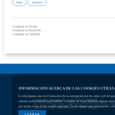
Patata
Alimentos
Compartir en Twitter
Compartir en Facebook
Compartir en LinkedIn
INFORMACIÓN ACERCA DE LAS COOKIES UTILIZ
Le informamos que en el transcurso de su navegación por los sitios web del grupo
Fundación Bancaria Ibercaja C.I.F. G-50000652.
utilizan exclusivamente para habilitar y estudiar de forma anónima algunas inte
Inscrita en el Registro de Fundaciones del Mº de Educación, Cultu
que acepta el uso de las cookies indicadas. Puede obtener más información, o b
Domicilio social: Joaquín Costa, 13. 50001 Zaragoza.
CERRAR