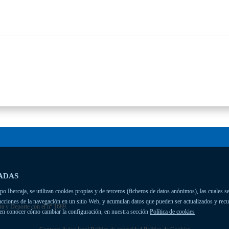
ADAS
 Ibercaja, se utilizan cookies propias y de terceros (ficheros de datos anónimos), las cuales se
racciones de la navegación en un sitio Web, y acumulan datos que pueden ser actualizados y rec
ra y Deporte con el nº 1689.
ien conocer cómo cambiar la configuración, en nuestra sección
Política de cookies