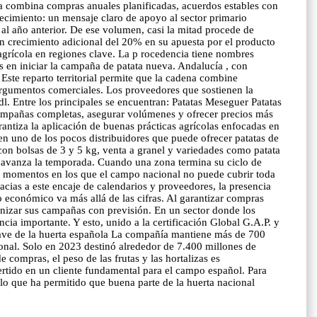
ia combina compras anuales planificadas, acuerdos estables con
ecimiento: un mensaje claro de apoyo al sector primario
 al año anterior. De ese volumen, casi la mitad procede de
 un crecimiento adicional del 20% en su apuesta por el producto
 agrícola en regiones clave. La p rocedencia tiene nombres
s en iniciar la campaña de patata nueva. Andalucía , con
Este reparto territorial permite que la cadena combine
argumentos comerciales. Los proveedores que sostienen la
l. Entre los principales se encuentran: Patatas Meseguer Patatas
 campañas completas, asegurar volúmenes y ofrecer precios más
antiza la aplicación de buenas prácticas agrícolas enfocadas en
en uno de los pocos distribuidores que puede ofrecer patatas de
con bolsas de 3 y 5 kg, venta a granel y variedades como patata
n avanza la temporada. Cuando una zona termina su ciclo de
los momentos en los que el campo nacional no puede cubrir toda
acias a este encaje de calendarios y proveedores, la presencia
o económico va más allá de las cifras. Al garantizar compras
ganizar sus campañas con previsión. En un sector donde los
ncia importante. Y esto, unido a la certificación Global G.A.P. y
clave de la huerta española La compañía mantiene más de 700
ional. Solo en 2023 destinó alrededor de 7.400 millones de
compras, el peso de las frutas y las hortalizas es
ertido en un cliente fundamental para el campo español. Para
 lo que ha permitido que buena parte de la huerta nacional