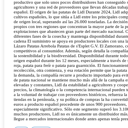
productivo que solo unos pocos distribuidores han conseguido s
agricultores y una red de proveedores que llevan décadas traba
español. El origen de las patatas de Lidl Durante 2024, Lidl ad
cultivos españoles, lo que sitúa a Lidl entre los principales c
de origen local, superando así las 26.000 toneladas. La decisió
propios con tres regiones que concentran la mayor parte de la p
explotaciones que abastecen gran parte del mercado nacional. Ca
diferentes fases de la cosecha y mantenga disponibilidad duran
cadena El suministro se apoya en productores locales con una lar
Lázaro Patatas Arrebola Patatas de s'Esplet G.V. El Zamorano, 
competitivos al consumidor. Además, según detalla la compañía, 
la sostenibilidad y la biodiversidad. Disponibilidad durante to
origen español durante los 12 meses, especialmente a través de 
roja, patata para freír o patata para guarnición. El funcionam
recolección, otra comienza, y esa rotación permite que la patat
la demanda, la compañía recurre a producto importado para evita
de patata nacional se mantiene mucho más allá de la campaña est
elevadas y constantes, Lidl da estabilidad a agricultores y coo
precios, la climatología o la competencia internacional pueden t
a la voluntad de trabajar con proveedores históricos, refuerza
tiendas en la península, y su política de compras la ha convert
euros a producto español procedente de unos 900 proveedores, ex
especialmente significativo. Sólo este segmento superó los 3.10
muchos productores, Lidl no es únicamente un distribuidor más, 
llegue a mercados internacionales donde antes apenas tenía pre