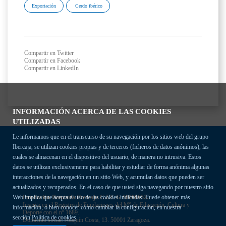
Exportación
Cerdo ibérico
Compartir en Twitter
Compartir en Facebook
Compartir en LinkedIn
INFORMACIÓN ACERCA DE LAS COOKIES
UTILIZADAS
Le informamos que en el transcurso de su navegación por los sitios web del grupo
Ibercaja, se utilizan cookies propias y de terceros (ficheros de datos anónimos), las
cuales se almacenan en el dispositivo del usuario, de manera no intrusiva. Estos
datos se utilizan exclusivamente para habilitar y estudiar de forma anónima algunas
interacciones de la navegación en un sitio Web, y acumulan datos que pueden ser
actualizados y recuperados. En el caso de que usted siga navegando por nuestro sitio
Fundación Bancaria Ibercaja C.I.F. G-50000652.
Web implica que acepta el uso de las cookies indicadas. Puede obtener más
Inscrita en el Registro de Fundaciones del Mº de Educación, Cultura y
información, o bien conocer cómo cambiar la configuración, en nuestra
Deporte con el nº 1689.
sección
Política de cookies
Domicilio social: Joaquín Costa, 13. 50001 Zaragoza.