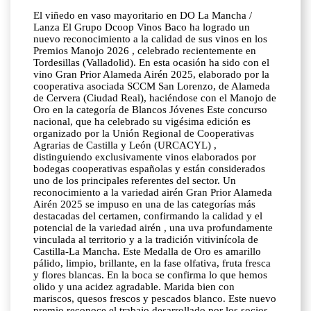
El viñedo en vaso mayoritario en DO La Mancha /
Lanza El Grupo Dcoop Vinos Baco ha logrado un
nuevo reconocimiento a la calidad de sus vinos en los
Premios Manojo 2026 , celebrado recientemente en
Tordesillas (Valladolid). En esta ocasión ha sido con el
vino Gran Prior Alameda Airén 2025, elaborado por la
cooperativa asociada SCCM San Lorenzo, de Alameda
de Cervera (Ciudad Real), haciéndose con el Manojo de
Oro en la categoría de Blancos Jóvenes Este concurso
nacional, que ha celebrado su vigésima edición es
organizado por la Unión Regional de Cooperativas
Agrarias de Castilla y León (URCACYL) ,
distinguiendo exclusivamente vinos elaborados por
bodegas cooperativas españolas y están considerados
uno de los principales referentes del sector. Un
reconocimiento a la variedad airén Gran Prior Alameda
Airén 2025 se impuso en una de las categorías más
destacadas del certamen, confirmando la calidad y el
potencial de la variedad airén , una uva profundamente
vinculada al territorio y a la tradición vitivinícola de
Castilla-La Mancha. Este Medalla de Oro es amarillo
pálido, limpio, brillante, en la fase olfativa, fruta fresca
y flores blancas. En la boca se confirma lo que hemos
olido y una acidez agradable. Marida bien con
mariscos, quesos frescos y pescados blanco. Este nuevo
premio reconoce el trabajo desarrollado por los socios