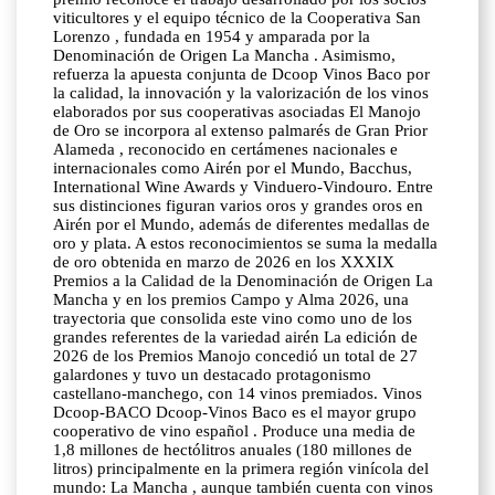
viticultores y el equipo técnico de la Cooperativa San
Lorenzo , fundada en 1954 y amparada por la
Denominación de Origen La Mancha . Asimismo,
refuerza la apuesta conjunta de Dcoop Vinos Baco por
la calidad, la innovación y la valorización de los vinos
elaborados por sus cooperativas asociadas El Manojo
de Oro se incorpora al extenso palmarés de Gran Prior
Alameda , reconocido en certámenes nacionales e
internacionales como Airén por el Mundo, Bacchus,
International Wine Awards y Vinduero-Vindouro. Entre
sus distinciones figuran varios oros y grandes oros en
Airén por el Mundo, además de diferentes medallas de
oro y plata. A estos reconocimientos se suma la medalla
de oro obtenida en marzo de 2026 en los XXXIX
Premios a la Calidad de la Denominación de Origen La
Mancha y en los premios Campo y Alma 2026, una
trayectoria que consolida este vino como uno de los
grandes referentes de la variedad airén La edición de
2026 de los Premios Manojo concedió un total de 27
galardones y tuvo un destacado protagonismo
castellano-manchego, con 14 vinos premiados. Vinos
Dcoop-BACO Dcoop-Vinos Baco es el mayor grupo
cooperativo de vino español . Produce una media de
1,8 millones de hectólitros anuales (180 millones de
litros) principalmente en la primera región vinícola del
mundo: La Mancha , aunque también cuenta con vinos