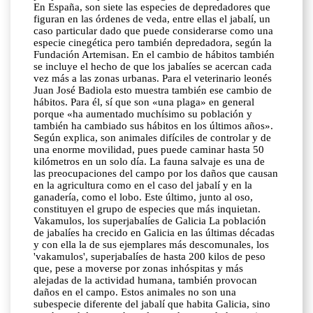
En España, son siete las especies de depredadores que
figuran en las órdenes de veda, entre ellas el jabalí, un
caso particular dado que puede considerarse como una
especie cinegética pero también depredadora, según la
Fundación Artemisan. En el cambio de hábitos también
se incluye el hecho de que los jabalíes se acercan cada
vez más a las zonas urbanas. Para el veterinario leonés
Juan José Badiola esto muestra también ese cambio de
hábitos. Para él, sí que son «una plaga» en general
porque «ha aumentado muchísimo su población y
también ha cambiado sus hábitos en los últimos años».
Según explica, son animales difíciles de controlar y de
una enorme movilidad, pues puede caminar hasta 50
kilómetros en un solo día. La fauna salvaje es una de
las preocupaciones del campo por los daños que causan
en la agricultura como en el caso del jabalí y en la
ganadería, como el lobo. Este último, junto al oso,
constituyen el grupo de especies que más inquietan.
Vakamulos, los superjabalíes de Galicia La población
de jabalíes ha crecido en Galicia en las últimas décadas
y con ella la de sus ejemplares más descomunales, los
'vakamulos', superjabalíes de hasta 200 kilos de peso
que, pese a moverse por zonas inhóspitas y más
alejadas de la actividad humana, también provocan
daños en el campo. Estos animales no son una
subespecie diferente del jabalí que habita Galicia, sino