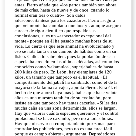
antes. Fierro añade que «los partos también son ahora
de más crías, hasta de nueve y de once, cuando lo
normal eran tres o cuatro». Son datos
«desconcertantes» para los cazadores. Fierro asegura
que «el monte ha cambiado mucho» y , aunque asegura
carecer de rigor científico que respalde sus
conclusiones, sí es un «espectador excepcional del
monte» porque en él ha pasado muchas horas de su
vida. Lo cierto es que este animal ha evolucionado y
eso se nota tanto en su cambio de hábitos como en su
físico. Galicia lo sabe bien, pues la población de esta
especie ha crecido en las últimas décadas, así como los
conocidos como 'vakamulos', superjabalíes de hasta
200 kilos de peso. En León, hay ejemplares de 120
kilos, un tamaño que tampoco es el habitual. «El
comportamiento del jabalí ha cambiado, como el de la
mayoría de la fauna salvaje», apunta Fierro. Para él, el
hecho de que ahora haya más jabalíes que hace veinte
años es una muestra también de su evolución, pero
insiste en que tampoco hay tantas cacerías. «Si les das
mucha caña en una zona determinada, ellos se largan.
Hay que valorar cuánta especies queremos y el control
poblacional se hace cazando, pero no a todas horas.
Hay que observar su compartamiento por zonas para
controlar las poblaciones, pero no es una tarea fácil
porque es campo abierto», argumenta. Depredadores