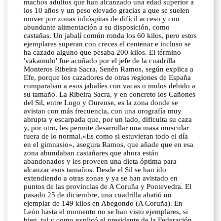
machos adultos que han alcanzado una edad superior a
los 10 años y un peso elevado gracias a que se suelen
mover por zonas inhóspitas de difícil acceso y con
abundante alimentación a su disposición, como
castañas. Un jabalí común ronda los 60 kilos, pero estos
ejemplares superan con creces el centenar e incluso se
ha cazado alguno que pesaba 200 kilos. El término
'vakamulo' fue acuñado por el jefe de la cuadrilla
Monteros Ribeira Sacra, Senén Ramos, según explica a
Efe, porque los cazadores de otras regiones de España
comparaban a esos jabalíes con vacas o mulos debido a
su tamaño. La Ribeira Sacra, y en concreto los Cañones
del Sil, entre Lugo y Ourense, es la zona donde se
avistan con más frecuencia, con una orografía muy
abrupta y escarpada que, por un lado, dificulta su caza
y, por otro, les permite desarrollar una masa muscular
fuera de lo normal.«Es como si estuvieran todo el día
en el gimnasio», asegura Ramos, que añade que en esa
zona abundaban castañares que ahora están
abandonados y les proveen una dieta óptima para
alcanzar esos tamaños. Desde el Sil se han ido
extendiendo a otras zonas y ya se han avistado en
puntos de las provincias de A Coruña y Pontevedra. El
pasado 25 de diciembre, una cuadrilla abatió un
ejemplar de 149 kilos en Abegondo (A Coruña). En
León hasta el momento no se han visto ejemplares, si
bien, tal y como explicó el presidente de la Federación