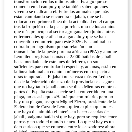
transformación en los últimos años. Es algo que se
comenta en el campo y que también saben quienes
viven o se dedican a él. Entre los animales que más
están cambiando se encuentra el jabalí, que se ha
colocado en primera línea de la actualidad en el campo
tras la irrupción de la peste porcina, uno de los asuntos
que más preocupa al sector agroganadero junto a otras
enfermedades que afectan al ganado y que se han
convertido en un reto para este 2026. Este animal ha
cobrado protagonismo por su relación con la
transmisión de la peste porcina africana (PPA) y aunque
León tiene registradas más de 2.000 batidas de jabalí
hasta mediados de este mes de febrero, no son
suficientes para controlar la especie y, además, están en
la línea habitual en cuanto a números con respecto a
otras temporadas. El jabalí no se caza más en León y
desde la federación de caza de la provincia se asegura
que no hay tanto jabalí como se dice. Mientras en otras
partes de España esta especie se ha convertido en una
plaga, no es así aquí. «Habrá que controlarlo, pero no
hay una plaga», asegura Miguel Fierro, presidente de la
Federación de Caza de León, quien explica que no es
que haya disminuido el interés en hacer cacerías de
jabalí , «alguna batida sí que hay, pero se requiere tener
perros y no todo el mundo tiene». Lo que sí hay es un
dato curioso que se comenta entre los cazadores: ahora
el jabalí aparece en grupos mucho más numerosos que