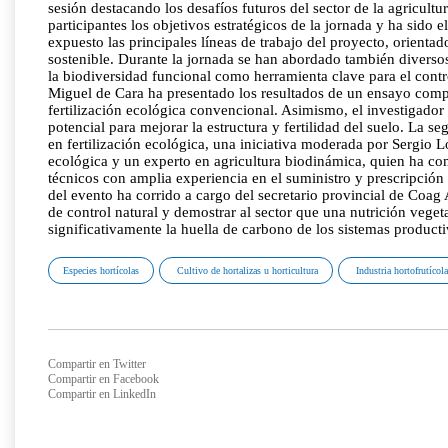
sesión destacando los desafíos futuros del sector de la agricult
participantes los objetivos estratégicos de la jornada y ha sid
expuesto las principales líneas de trabajo del proyecto, orientad
sostenible. Durante la jornada se han abordado también diversos
la biodiversidad funcional como herramienta clave para el control
Miguel de Cara ha presentado los resultados de un ensayo compar
fertilización ecológica convencional. Asimismo, el investigado
potencial para mejorar la estructura y fertilidad del suelo. La 
en fertilización ecológica, una iniciativa moderada por Sergio
ecológica y un experto en agricultura biodinámica, quien ha co
técnicos con amplia experiencia en el suministro y prescripción 
del evento ha corrido a cargo del secretario provincial de Coag
de control natural y demostrar al sector que una nutrición vege
significativamente la huella de carbono de los sistemas producti
Especies hortícolas
Cultivo de hortalizas u horticultura
Industria hortofrutícol
Compartir en Twitter
Compartir en Facebook
Compartir en LinkedIn