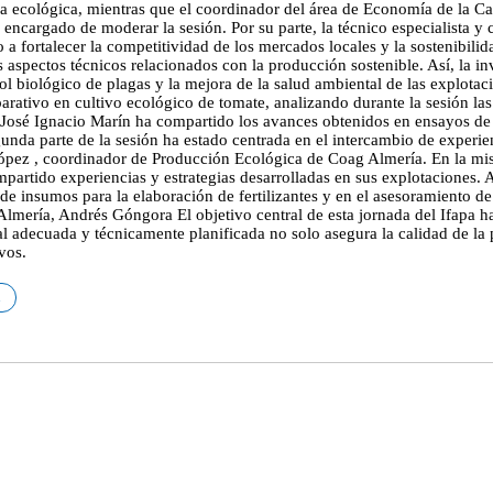
ura ecológica, mientras que el coordinador del área de Economía de la C
o el encargado de moderar la sesión. Por su parte, la técnico especialis
o a fortalecer la competitividad de los mercados locales y la sostenibili
 aspectos técnicos relacionados con la producción sostenible. Así, la i
 biológico de plagas y la mejora de la salud ambiental de las explotacio
ativo en cultivo ecológico de tomate, analizando durante la sesión las
r José Ignacio Marín ha compartido los avances obtenidos en ensayos de
segunda parte de la sesión ha estado centrada en el intercambio de exper
 López , coordinador de Producción Ecológica de Coag Almería. En la mi
mpartido experiencias y estrategias desarrolladas en sus explotaciones.
de insumos para la elaboración de fertilizantes y en el asesoramiento de
 Almería, Andrés Góngora El objetivo central de esta jornada del Ifapa h
tal adecuada y técnicamente planificada no solo asegura la calidad de la
vos.
a