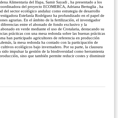
adena Alimentaria del Ifapa, Samir Sayadi , ha presentado a los
ta y coordinadora del proyecto ECOMERCA, Adriana Bertuglia , ha
dad del sector ecológico andaluz como estrategia de desarrollo
nvestigadora Estefanía Rodríguez ha profundizado en el papel de
nes agrarias. En el ámbito de la fertilización, el investigador
 diferencias entre el abonado de fondo exclusivo y la
 abonado en verde mediante el uso de Crotalaria, destacando su
iencias prácticas con una mesa redonda sobre las buenas prácticas
sma han participado agricultores de referencia en producción
 Además, la mesa redonda ha contado con la participación de
 cultivos ecológicos bajo invernadero. Por su parte, la clausura
a sido impulsar la gestión de la biodiversidad como herramienta
 producción, sino que también permite reducir costes y disminuir