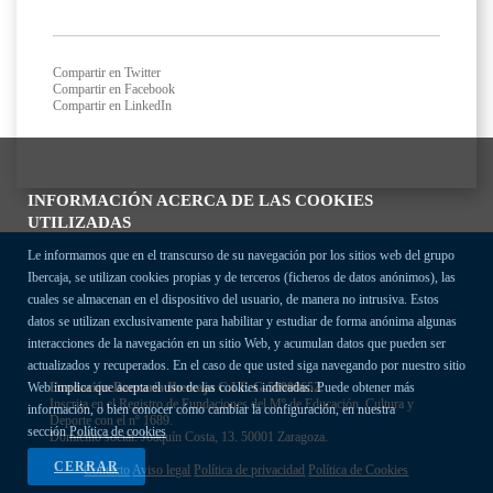
Compartir en Twitter
Compartir en Facebook
Compartir en LinkedIn
INFORMACIÓN ACERCA DE LAS COOKIES
UTILIZADAS
Le informamos que en el transcurso de su navegación por los sitios web del grupo
Ibercaja, se utilizan cookies propias y de terceros (ficheros de datos anónimos), las
cuales se almacenan en el dispositivo del usuario, de manera no intrusiva. Estos
datos se utilizan exclusivamente para habilitar y estudiar de forma anónima algunas
interacciones de la navegación en un sitio Web, y acumulan datos que pueden ser
actualizados y recuperados. En el caso de que usted siga navegando por nuestro sitio
Fundación Bancaria Ibercaja C.I.F. G-50000652.
Web implica que acepta el uso de las cookies indicadas. Puede obtener más
Inscrita en el Registro de Fundaciones del Mº de Educación, Cultura y
información, o bien conocer cómo cambiar la configuración, en nuestra
Deporte con el nº 1689.
sección
Política de cookies
Domicilio social: Joaquín Costa, 13. 50001 Zaragoza.
CERRAR
Contacto
Aviso legal
Política de privacidad
Política de Cookies