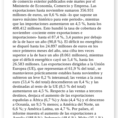
de comercio exterior publicados este martes por el
Ministerio de Economía, Comercio y Empresa. Las
exportaciones hasta noviembre sumaron 356.931
millones de euros, un 0,6 % más -lo que supone un
nuevo máximo histórico para este periodo-, mientras
que las importaciones aumentaron un 4,5 %, hasta los
408.412 millones. Esto hundió la tasa de cobertura de
noviembre -cociente entre exportaciones e
importaciones- hasta el 87,4 %, 3,4 puntos por debajo
de la de hace un año (90,8 %). El déficit no energético
se disparó hasta los 24.897 millones de euros en los
once primeros meses del año, una cifra tres veces
superior a la de hace un año (8.061 millones), mientras
que el déficit energético cayó un 5,4 %, hasta los
26.583 millones. Las exportaciones dirigidas a la Unión
Europea (UE), que representan el 61,9 % del total , se
mantuvieron prácticamente estables hasta noviembre y
subieron un leve 0,2 % interanual; las ventas a la zona
euro (53,4 % del total) descendieron un 0,4 %; y las
destinadas al resto de la UE (8,5 % del total)
aumentaron un 4,5 %. Respecto a las ventas a terceros
destinos, destaca el aumento de las exportaciones
españolas a África (6,7 %) y Asia (4,4 %) y el descenso
a Oceanía, un 9,5 % menos; a América del Norte, un
6,6 %; y América Latina, un 4,7 %. Por países, el
informe muestra el aumento de las exportaciones a
Argelia (188,9 %), Indonesia (48,6 %), Malta (35,1 %),