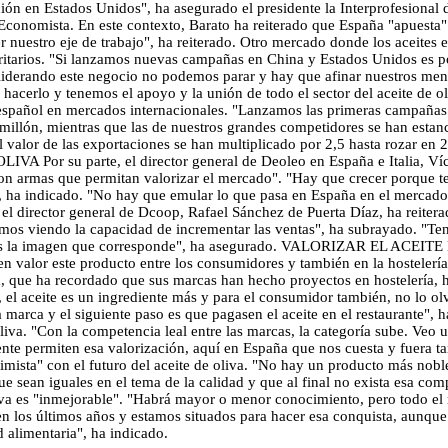
 en Estados Unidos", ha asegurado el presidente la Interprofesional d
El Economista. En este contexto, Barato ha reiterado que España "apuest
ser nuestro eje de trabajo", ha reiterado. Otro mercado donde los aceit
oritarios. "Si lanzamos nuevas campañas en China y Estados Unidos es
r liderando este negocio no podemos parar y hay que afinar nuestros me
acerlo y tenemos el apoyo y la unión de todo el sector del aceite de o
iva español en mercados internacionales. "Lanzamos las primeras campañ
millón, mientras que las de nuestros grandes competidores se han estanc
e el valor de las exportaciones se han multiplicado por 2,5 hasta roz
u parte, el director general de Deoleo en España e Italia, Víctor
on armas que permitan valorizar el mercado". "Hay que crecer porque t
", ha indicado. "No hay que emular lo que pasa en España en el merca
 el director general de Dcoop, Rafael Sánchez de Puerta Díaz, ha reiter
stamos viendo la capacidad de incrementar las ventas", ha subrayado. "
gamos la imagen que corresponde", ha asegurado. VALORIZAR EL ACEIT
 en valor este producto entre los consumidores y también en la hostelerí
, que ha recordado que sus marcas han hecho proyectos en hostelería, h
ro, el aceite es un ingrediente más y para el consumidor también, no lo ol
 marca y el siguiente paso es que pagasen el aceite en el restaurante", 
oliva. "Con la competencia leal entre las marcas, la categoría sube. Veo 
ente permiten esa valorización, aquí en España que nos cuesta y fuera ta
ista" con el futuro del aceite de oliva. "No hay un producto más noble 
 sean iguales en el tema de la calidad y que al final no exista esa com
oliva es "inmejorable". "Habrá mayor o menor conocimiento, pero todo 
n los últimos años y estamos situados para hacer esa conquista, aunque 
 alimentaria", ha indicado.