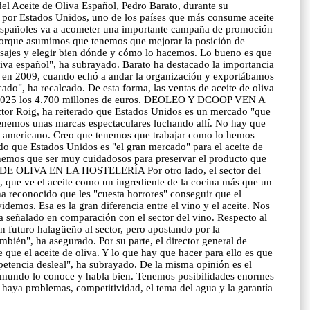
el Aceite de Oliva Español, Pedro Barato, durante su
a" por Estados Unidos, uno de los países que más consume aceite
es españoles va a acometer una importante campaña de promoción
 porque asumimos que tenemos que mejorar la posición de
nsajes y elegir bien dónde y cómo lo hacemos. Lo bueno es que
liva español", ha subrayado. Barato ha destacado la importancia
as en 2009, cuando echó a andar la organización y exportábamos
ado", ha recalcado. De esta forma, las ventas de aceite de oliva
ar en 2025 los 4.700 millones de euros. DEOLEO Y DCOOP VEN A
 Roig, ha reiterado que Estados Unidos es un mercado "que
enemos unas marcas espectaculares luchando allí. No hay que
do americano. Creo que tenemos que trabajar como lo hemos
ado que Estados Unidos es "el gran mercado" para el aceite de
Tenemos que ser muy cuidadosos para preservar el producto que
E DE OLIVA EN LA HOSTELERÍA Por otro lado, el sector del
a, que ve el aceite como un ingrediente de la cocina más que un
a reconocido que les "cuesta horrores" conseguir que el
videmos. Esa es la gran diferencia entre el vino y el aceite. Nos
ha señalado en comparación con el sector del vino. Respecto al
un futuro halagüeño al sector, pero apostando por la
mbién", ha asegurado. Por su parte, el director general de
que el aceite de oliva. Y lo que hay que hacer para ello es que
petencia desleal", ha subrayado. De la misma opinión es el
el mundo lo conoce y habla bien. Tenemos posibilidades enormes
haya problemas, competitividad, el tema del agua y la garantía