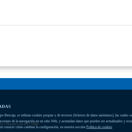
ADAS
 Ibercaja, se utilizan cookies propias y de terceros (ficheros de datos anónimos), las cuales se
racciones de la navegación en un sitio Web, y acumulan datos que pueden ser actualizados y rec
ra y Deporte con el nº 1689.
ien conocer cómo cambiar la configuración, en nuestra sección
Política de cookies