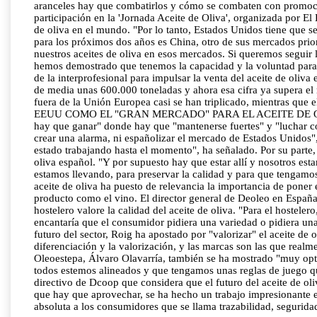
aranceles hay que combatirlos y cómo se combaten con promoción
participación en la 'Jornada Aceite de Oliva', organizada por 
de oliva en el mundo. "Por lo tanto, Estados Unidos tiene que 
para los próximos dos años es China, otro de sus mercados pri
nuestros aceites de oliva en esos mercados. Si queremos segui
hemos demostrado que tenemos la capacidad y la voluntad para h
de la interprofesional para impulsar la venta del aceite de ol
de media unas 600.000 toneladas y ahora esa cifra ya supera el 
fuera de la Unión Europea casi se han triplicado, mientras qu
EEUU COMO EL "GRAN MERCADO" PARA EL ACEITE DE OLIVA Por s
hay que ganar" donde hay que "mantenerse fuertes" y "luchar c
crear una alarma, ni españolizar el mercado de Estados Unidos
estado trabajando hasta el momento", ha señalado. Por su parte,
oliva español. "Y por supuesto hay que estar allí y nosotros e
estamos llevando, para preservar la calidad y para que ten
aceite de oliva ha puesto de relevancia la importancia de poner
producto como el vino. El director general de Deoleo en España
hostelero valore la calidad del aceite de oliva. "Para el hostele
encantaría que el consumidor pidiera una variedad o pidiera una
futuro del sector, Roig ha apostado por "valorizar" el aceite de 
diferenciación y la valorización, y las marcas son las que realm
Oleoestepa, Álvaro Olavarría, también se ha mostrado "muy optim
todos estemos alineados y que tengamos unas reglas de juego que
directivo de Dcoop que considera que el futuro del aceite de 
que hay que aprovechar, se ha hecho un trabajo impresionante e
absoluta a los consumidores que se llama trazabilidad, seguridad