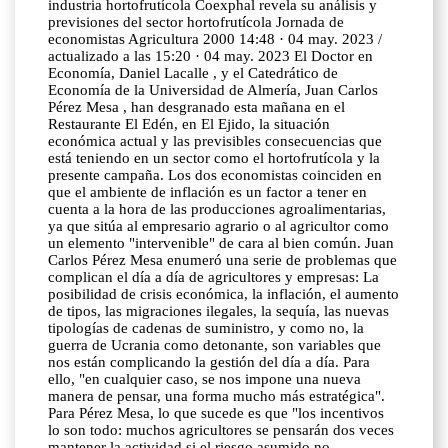
industria hortofrutícola Coexphal revela su análisis y
previsiones del sector hortofrutícola Jornada de
economistas Agricultura 2000 14:48 · 04 may. 2023 /
actualizado a las 15:20 · 04 may. 2023 El Doctor en
Economía, Daniel Lacalle , y el Catedrático de
Economía de la Universidad de Almería, Juan Carlos
Pérez Mesa , han desgranado esta mañana en el
Restaurante El Edén, en El Ejido, la situación
económica actual y las previsibles consecuencias que
está teniendo en un sector como el hortofrutícola y la
presente campaña. Los dos economistas coinciden en
que el ambiente de inflación es un factor a tener en
cuenta a la hora de las producciones agroalimentarias,
ya que sitúa al empresario agrario o al agricultor como
un elemento "intervenible" de cara al bien común. Juan
Carlos Pérez Mesa enumeró una serie de problemas que
complican el día a día de agricultores y empresas: La
posibilidad de crisis económica, la inflación, el aumento
de tipos, las migraciones ilegales, la sequía, las nuevas
tipologías de cadenas de suministro, y como no, la
guerra de Ucrania como detonante, son variables que
nos están complicando la gestión del día a día. Para
ello, "en cualquier caso, se nos impone una nueva
manera de pensar, una forma mucho más estratégica".
Para Pérez Mesa, lo que sucede es que "los incentivos
lo son todo: muchos agricultores se pensarán dos veces
mantener la actividad si el riesgo asumido no