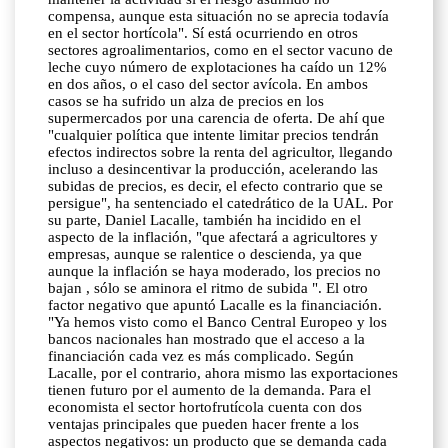
compensa, aunque esta situación no se aprecia todavía
en el sector hortícola". Sí está ocurriendo en otros
sectores agroalimentarios, como en el sector vacuno de
leche cuyo número de explotaciones ha caído un 12%
en dos años, o el caso del sector avícola. En ambos
casos se ha sufrido un alza de precios en los
supermercados por una carencia de oferta. De ahí que
"cualquier política que intente limitar precios tendrán
efectos indirectos sobre la renta del agricultor, llegando
incluso a desincentivar la producción, acelerando las
subidas de precios, es decir, el efecto contrario que se
persigue", ha sentenciado el catedrático de la UAL. Por
su parte, Daniel Lacalle, también ha incidido en el
aspecto de la inflación, "que afectará a agricultores y
empresas, aunque se ralentice o descienda, ya que
aunque la inflación se haya moderado, los precios no
bajan , sólo se aminora el ritmo de subida ". El otro
factor negativo que apuntó Lacalle es la financiación.
"Ya hemos visto como el Banco Central Europeo y los
bancos nacionales han mostrado que el acceso a la
financiación cada vez es más complicado. Según
Lacalle, por el contrario, ahora mismo las exportaciones
tienen futuro por el aumento de la demanda. Para el
economista el sector hortofrutícola cuenta con dos
ventajas principales que pueden hacer frente a los
aspectos negativos: un producto que se demanda cada