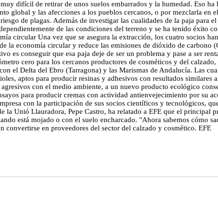
s muy difícil de retirar de unos suelos embarrados y la humedad. Eso ha
o global y las afecciones a los pueblos cercanos, o por mezclarla en e
riesgo de plagas. Además de investigar las cualidades de la paja para el
ndependientemente de las condiciones del terreno y se ha tenido éxito c
ía circular Una vez que se asegura la extracción, los cuatro socios han 
 de la economía circular y reduce las emisiones de dióxido de carbono 
vo es conseguir que esa paja deje de ser un problema y pase a ser renta
ómetro cero para los cercanos productores de cosméticos y del calzado, 
con el Delta del Ebro (Tarragona) y las Marismas de Andalucía. Las cuali
ioles, aptos para producir resinas y adhesivos con resultados similares 
s, agresivos con el medio ambiente, a un nuevo producto ecológico conseg
ensayos para producir cremas con actividad antienvejecimiento por su ac
empresa con la participación de sus socios científicos y tecnológicos, q
de la Unió Llauradora, Pepe Castro, ha relatado a EFE que el principal p
uando está mojado o con el suelo encharcado. "Ahora sabemos cómo saca
n convertirse en proveedores del sector del calzado y cosmético. EFE