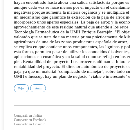
hayan encontrado hasta ahora una salida satisfactoria porque e
aunque cada vez se hace menos por el impacto en el calentamient
negativas porque aumenta la materia orgánica y se multiplica el 
un mecanismo que garantice la extracción de la paja de arroz i
incorporado unos aperos especiales. La paja de arroz y la econom
aprovechamiento de este residuo natural que atiende a los retos
Tecnología Farmacéutica de la UMH Enrique Barrajón. "El objeti
valorado que se trata de una materia prima prácticamente de kil
agricultores de una de las zonas productoras española de arroz, 
se explica en que contiene unos componentes, las ligninas y pol
esta forma, permiten pasar de utilizar los conocidos disolvente
aplicaciones en cosmética y en la salud como se refleja en los 
piel. Rentabilidad del proyecto Los arroceros ultiman la futura 
rentabilidad del proyecto. El director autonómico de proyectos 
paja ya que un material "complicado de manejar", sobre todo c
UMH e Inescop, hay un plan de negocio "viable e interesante" e
Pajas
Arroz
Compartir en Twitter
Compartir en Facebook
Compartir en LinkedIn