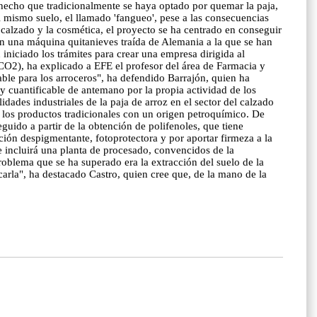
 hecho que tradicionalmente se haya optado por quemar la paja,
l mismo suelo, el llamado 'fangueo', pese a las consecuencias
 calzado y la cosmética, el proyecto se ha centrado en conseguir
on una máquina quitanieves traída de Alemania a la que se han
iniciado los trámites para crear una empresa dirigida al
(CO2), ha explicado a EFE el profesor del área de Farmacia y
ble para los arroceros", ha defendido Barrajón, quien ha
y cuantificable de antemano por la propia actividad de los
dades industriales de la paja de arroz en el sector del calzado
a los productos tradicionales con un origen petroquímico. De
uido a partir de la obtención de polifenoles, que tiene
ción despigmentante, fotoprotectora y por aportar firmeza a la
ue incluirá una planta de procesado, convencidos de la
roblema que se ha superado era la extracción del suelo de la
rla", ha destacado Castro, quien cree que, de la mano de la