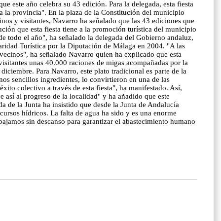
ue este año celebra su 43 edición. Para la delegada, esta fiesta
 la provincia". En la plaza de la Constitución del municipio
inos y visitantes, Navarro ha señalado que las 43 ediciones que
ción que esta fiesta tiene a la promoción turística del municipio
 de todo el año", ha señalado la delegada del Gobierno andaluz,
aridad Turística por la Diputación de Málaga en 2004. "A las
y vecinos", ha señalado Navarro quien ha explicado que esta
s visitantes unas 40.000 raciones de migas acompañadas por la
diciembre. Para Navarro, este plato tradicional es parte de la
s sencillos ingredientes, lo convirtieron en una de las
ito colectivo a través de esta fiesta", ha manifestado. Así,
ye así al progreso de la localidad" y ha añadido que este
da de la Junta ha insistido que desde la Junta de Andalucía
cursos hídricos. La falta de agua ha sido y es una enorme
abajamos sin descanso para garantizar el abastecimiento humano