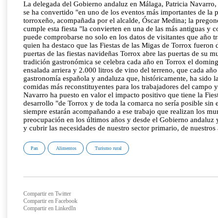
La delegada del Gobierno andaluz en Málaga, Patricia Navarro, ha
se ha convertido "en uno de los eventos más importantes de la p
torroxeño, acompañada por el alcalde, Óscar Medina; la pregoner
cumple esta fiesta "la convierten en una de las más antiguas y c
puede comprobarse no solo en los datos de visitantes que año tr
quien ha destaco que las Fiestas de las Migas de Torrox fueron 
puertas de las fiestas navideñas Torrox abre las puertas de su 
tradición gastronómica se celebra cada año en Torrox el domingo
ensalada arriera y 2.000 litros de vino del terreno, que cada añ
gastronomía española y andaluza que, históricamente, ha sido la
comidas más reconstituyentes para los trabajadores del campo y q
Navarro ha puesto en valor el impacto positivo que tiene la Fiest
desarrollo "de Torrox y de toda la comarca no sería posible sin 
siempre estarán acompañando a ese trabajo que realizan los mun
preocupación en los últimos años y desde el Gobierno andaluz y
y cubrir las necesidades de nuestro sector primario, de nuestros
Pan
Alimentos
Turismo rural
Compartir en Twitter
Compartir en Facebook
Compartir en LinkedIn