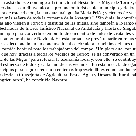
 asistido este domingo a la tradicional Fiesta de las Migas de Torrox, q
rovincia, contribuyendo a la promoción turística del municipio y de toda
a de esta edición, la cantante malagueña María Peláe; y cientos de vec
on más señera de toda la comarca de la Axarquía". "Sin duda, la contribu
as año vienen a Torrox a disfrutar de las migas, sino también a lo largo
declaradas de Interés Turístico Nacional de Andalucía y Fiesta de Singul
municipio para convertirse en punto de encuentro de miles de visitantes 
 anterior al día de Navidad. En esta jornada se prevé repartir entre lo
o es seleccionado en un concurso local celebrado a principios del mes de 
 comida habitual para los trabajadores del campo. "Un plato que, con uno
ue hoy, gracias a todos los vecinos de Torrox, se ha convertido en un éx
a de las Migas "para reforzar la economía local y, con ello, se contribu
el esfuerzo de todos y cada uno de sus vecinos". En esta línea, la delega
icipios para seguir creciendo en temas imprescindibles como son los re
 desde la Consejería de Agricultura, Pesca, Agua y Desarrollo Rural tr
 agricultores", ha concluido Navarro.