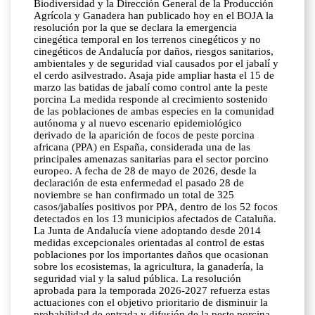
Biodiversidad y la Dirección General de la Producción
Agrícola y Ganadera han publicado hoy en el BOJA la
resolución por la que se declara la emergencia
cinegética temporal en los terrenos cinegéticos y no
cinegéticos de Andalucía por daños, riesgos sanitarios,
ambientales y de seguridad vial causados por el jabalí y
el cerdo asilvestrado. Asaja pide ampliar hasta el 15 de
marzo las batidas de jabalí como control ante la peste
porcina La medida responde al crecimiento sostenido
de las poblaciones de ambas especies en la comunidad
autónoma y al nuevo escenario epidemiológico
derivado de la aparición de focos de peste porcina
africana (PPA) en España, considerada una de las
principales amenazas sanitarias para el sector porcino
europeo. A fecha de 28 de mayo de 2026, desde la
declaración de esta enfermedad el pasado 28 de
noviembre se han confirmado un total de 325
casos/jabalíes positivos por PPA, dentro de los 52 focos
detectados en los 13 municipios afectados de Cataluña.
La Junta de Andalucía viene adoptando desde 2014
medidas excepcionales orientadas al control de estas
poblaciones por los importantes daños que ocasionan
sobre los ecosistemas, la agricultura, la ganadería, la
seguridad vial y la salud pública. La resolución
aprobada para la temporada 2026-2027 refuerza estas
actuaciones con el objetivo prioritario de disminuir la
probabilidad de entrada y difusión de la peste porcina