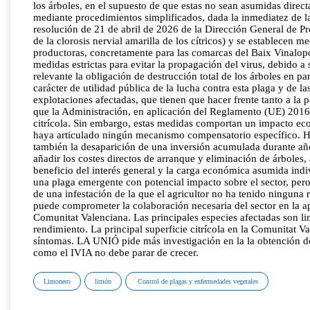
los árboles, en el supuesto de que estas no sean asumidas dire
mediante procedimientos simplificados, dada la inmediatez de l
resolución de 21 de abril de 2026 de la Dirección General de Pro
de la clorosis nervial amarilla de los cítricos) y se establecen
productoras, concretamente para las comarcas del Baix Vinalopó 
medidas estrictas para evitar la propagación del virus, debido 
relevante la obligación de destrucción total de los árboles en p
carácter de utilidad pública de la lucha contra esta plaga y de l
explotaciones afectadas, que tienen que hacer frente tanto a la
que la Administración, en aplicación del Reglamento (UE) 2016/2
citrícola. Sin embargo, estas medidas comportan un impacto econ
haya articulado ningún mecanismo compensatorio específico. Hay
también la desaparición de una inversión acumulada durante añ
añadir los costes directos de arranque y eliminación de árboles,
beneficio del interés general y la carga económica asumida ind
una plaga emergente con potencial impacto sobre el sector, per
de una infestación de la que el agricultor no ha tenido ninguna 
puede comprometer la colaboración necesaria del sector en la apl
Comunitat Valenciana. Las principales especies afectadas son 
rendimiento. La principal superficie citrícola en la Comunitat
síntomas. LA UNIÓ pide más investigación en la la obtención de
como el IVIA no debe parar de crecer.
Limonero
limón
Control de plagas y enfermedades vegetales