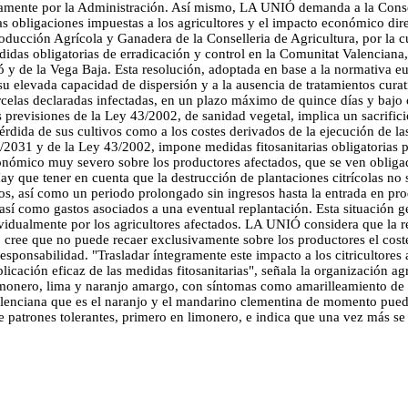
ctamente por la Administración. Así mismo, LA UNIÓ demanda a la Consel
as obligaciones impuestas a los agricultores y el impacto económico dir
ducción Agrícola y Ganadera de la Conselleria de Agricultura, por la cua
 medidas obligatorias de erradicación y control en la Comunitat Valencia
y de la Vega Baja. Esta resolución, adoptada en base a la normativa eur
a su elevada capacidad de dispersión y a la ausencia de tratamientos cur
arcelas declaradas infectadas, en un plazo máximo de quince días y bajo 
as previsiones de la Ley 43/2002, de sanidad vegetal, implica un sacrifici
 pérdida de sus cultivos como a los costes derivados de la ejecución de
031 y de la Ley 43/2002, impone medidas fitosanitarias obligatorias par
ómico muy severo sobre los productores afectados, que se ven obligados 
 que tener en cuenta que la destrucción de plantaciones citrícolas no s
os, así como un periodo prolongado sin ingresos hasta la entrada en pr
 así como gastos asociados a una eventual replantación. Esta situación g
ividualmente por los agricultores afectados. LA UNIÓ considera que la 
o cree que no puede recaer exclusivamente sobre los productores el cost
responsabilidad. "Trasladar íntegramente este impacto a los citricultores
icación eficaz de las medidas fitosanitarias", señala la organización ag
limonero, lima y naranjo amargo, con síntomas como amarilleamiento d
 Valenciana que es el naranjo y el mandarino clementina de momento pue
 patrones tolerantes, primero en limonero, e indica que una vez más se 