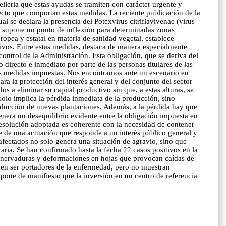
leria que estas ayudas se tramiten con carácter urgente y
ecto que comportan estas medidas. La reciente publicación de la
l se declara la presencia del Potexvirus citriflavivenae (virus
na, supone un punto de inflexión para determinadas zonas
opea y estatal en materia de sanidad vegetal, establece
ativos. Entre estas medidas, destaca de manera especialmente
control de la Administración. Esta obligación, que se deriva del
o directo e inmediato por parte de las personas titulares de las
 las medidas impuestas. Nos encontramos ante un escenario en
a la protección del interés general y del conjunto del sector
a eliminar su capital productivo sin que, a estas alturas, se
olo implica la pérdida inmediata de la producción, sino
oducción de nuevas plantaciones. Además, a la pérdida hay que
enera un desequilibrio evidente entre la obligación impuesta en
resolución adoptada es coherente con la necesidad de contener
e de una actuación que responde a un interés público general y
 afectados no solo genera una situación de agravio, sino que
raria. Se han confirmado hasta la fecha 22 casos positivos en la
e nervaduras y deformaciones en hojas que provocan caídas de
den ser portadores de la enfermedad, pero no muestran
pone de manifiesto que la inversión en un centro de referencia