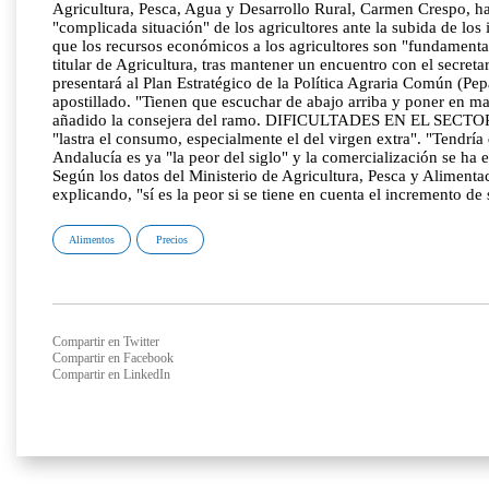
Agricultura, Pesca, Agua y Desarrollo Rural, Carmen Crespo, ha 
"complicada situación" de los agricultores ante la subida de lo
que los recursos económicos a los agricultores son "fundamental
titular de Agricultura, tras mantener un encuentro con el secre
presentará al Plan Estratégico de la Política Agraria Común (Pe
apostillado. "Tienen que escuchar de abajo arriba y poner en ma
añadido la consejera del ramo. DIFICULTADES EN EL SECTOR DE
"lastra el consumo, especialmente el del virgen extra". "Tendrí
Andalucía es ya "la peor del siglo" y la comercialización se ha 
Según los datos del Ministerio de Agricultura, Pesca y Aliment
explicando, "sí es la peor si se tiene en cuenta el incremento de
Alimentos
Precios
Compartir en Twitter
Compartir en Facebook
Compartir en LinkedIn