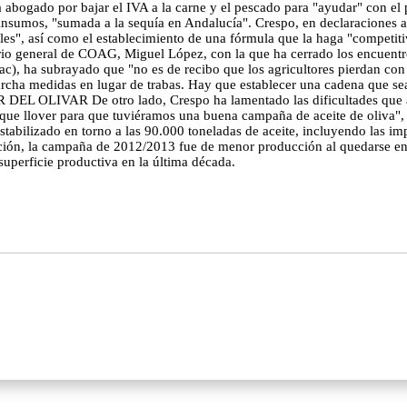
abogado por bajar el IVA a la carne y el pescado para "ayudar" con el p
s insumos, "sumada a la sequía en Andalucía". Crespo, en declaraciones
es", así como el establecimiento de una fórmula que la haga "competitiv
tario general de COAG, Miguel López, con la que ha cerrado los encuentr
pac), ha subrayado que "no es de recibo que los agricultores pierdan con
rcha medidas en lugar de trabas. Hay que establecer una cadena que sea l
L OLIVAR De otro lado, Crespo ha lamentado las dificultades que atr
a que llover para que tuviéramos una buena campaña de aceite de oliva"
estabilizado en torno a las 90.000 toneladas de aceite, incluyendo las im
ación, la campaña de 2012/2013 fue de menor producción al quedarse en 
 superficie productiva en la última década.