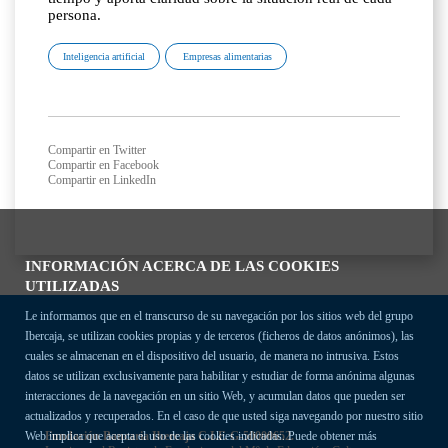
persona.
Inteligencia artificial
Empresas alimentarias
Compartir en Twitter
Compartir en Facebook
Compartir en LinkedIn
INFORMACIÓN ACERCA DE LAS COOKIES
UTILIZADAS
Le informamos que en el transcurso de su navegación por los sitios web del grupo
Ibercaja, se utilizan cookies propias y de terceros (ficheros de datos anónimos), las
cuales se almacenan en el dispositivo del usuario, de manera no intrusiva. Estos
datos se utilizan exclusivamente para habilitar y estudiar de forma anónima algunas
interacciones de la navegación en un sitio Web, y acumulan datos que pueden ser
actualizados y recuperados. En el caso de que usted siga navegando por nuestro sitio
Fundación Bancaria Ibercaja C.I.F. G-50000652.
Web implica que acepta el uso de las cookies indicadas. Puede obtener más