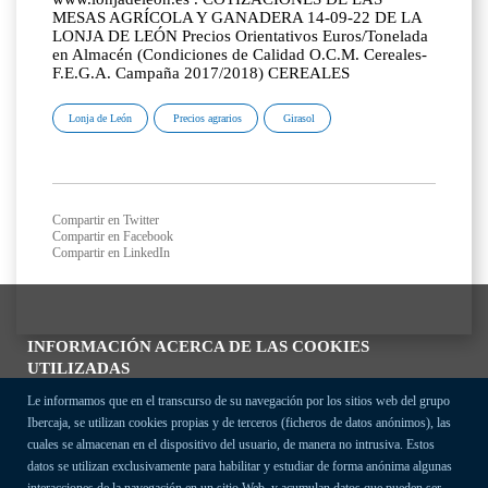
MESAS AGRÍCOLA Y GANADERA 14-09-22 DE LA
LONJA DE LEÓN Precios Orientativos Euros/Tonelada
en Almacén (Condiciones de Calidad O.C.M. Cereales-
F.E.G.A. Campaña 2017/2018) CEREALES
Lonja de León
Precios agrarios
Girasol
Compartir en Twitter
Compartir en Facebook
Compartir en LinkedIn
INFORMACIÓN ACERCA DE LAS COOKIES
UTILIZADAS
Le informamos que en el transcurso de su navegación por los sitios web del grupo
Ibercaja, se utilizan cookies propias y de terceros (ficheros de datos anónimos), las
cuales se almacenan en el dispositivo del usuario, de manera no intrusiva. Estos
datos se utilizan exclusivamente para habilitar y estudiar de forma anónima algunas