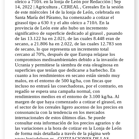
oleico a 710/t. en la lonja de León por Redacción | Sep
14, 2022 | Agricultura , CEREAL , Cereales En la sesión
de este miércoles 14 de la lonja de León, celebrada en
Santa María del Páramo, ha comenzado a cotizar el
girasol tipo a 630 /t y el alto oleico a 710/t. En la
provincia de León este año hubo un incremento
significativo de superficie dedicado al girasol , pasando
de las 13.122 ha en 2.021, de las cuales 8.448 eran de
secano, a 21.806 ha en 2.022, de las cuales 12.783 son
de secano, lo que representa un incremento total
cercano al 70%, después de que Europa relajase los
compromisos medioambientales debido a la invasión de
Ucrania y permitiese la siembra de esta oleaginosa en
superficies que tenían que dedicarse a barbecho. En
cuanto a los rendimientos en secano están siendo muy
malos, en el entorno de 500 kg/ha, con fincas que
incluso no entrará las cosechadoras, por el contrario, en
regadío se espera una campaña normal, con
rendimientos medios en el entorno de 3.100 kg/ha. Al
margen de que haya comenzado a cotizar el girasol, en
el sector de los cereales ligero ascenso de los precios en
consonancia con la tendencia en los mercados
internacionales de estos últimos días. Se puede
consultar esta información de los precios agrarios y de
las variaciones a la hora de cotizar en la Lonja de León
de forma más detallada a través de la página web
www.lonjadeleon.es . COTIZACIONES DE LAS