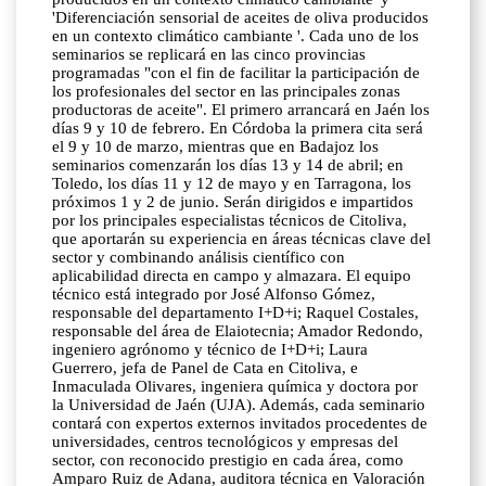
'Diferenciación sensorial de aceites de oliva producidos
en un contexto climático cambiante '. Cada uno de los
seminarios se replicará en las cinco provincias
programadas "con el fin de facilitar la participación de
los profesionales del sector en las principales zonas
productoras de aceite". El primero arrancará en Jaén los
días 9 y 10 de febrero. En Córdoba la primera cita será
el 9 y 10 de marzo, mientras que en Badajoz los
seminarios comenzarán los días 13 y 14 de abril; en
Toledo, los días 11 y 12 de mayo y en Tarragona, los
próximos 1 y 2 de junio. Serán dirigidos e impartidos
por los principales especialistas técnicos de Citoliva,
que aportarán su experiencia en áreas técnicas clave del
sector y combinando análisis científico con
aplicabilidad directa en campo y almazara. El equipo
técnico está integrado por José Alfonso Gómez,
responsable del departamento I+D+i; Raquel Costales,
responsable del área de Elaiotecnia; Amador Redondo,
ingeniero agrónomo y técnico de I+D+i; Laura
Guerrero, jefa de Panel de Cata en Citoliva, e
Inmaculada Olivares, ingeniera química y doctora por
la Universidad de Jaén (UJA). Además, cada seminario
contará con expertos externos invitados procedentes de
universidades, centros tecnológicos y empresas del
sector, con reconocido prestigio en cada área, como
Amparo Ruiz de Adana, auditora técnica en Valoración