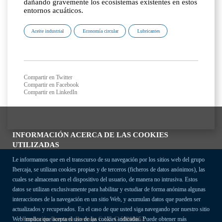
dañando gravemente los ecosistemas existentes en estos
entornos acuáticos.
Aceite industrial
Economía circular
Lubricantes
Compartir en Twitter
Compartir en Facebook
Compartir en LinkedIn
INFORMACIÓN ACERCA DE LAS COOKIES
UTILIZADAS
Le informamos que en el transcurso de su navegación por los sitios web del grupo
Ibercaja, se utilizan cookies propias y de terceros (ficheros de datos anónimos), las
cuales se almacenan en el dispositivo del usuario, de manera no intrusiva. Estos
datos se utilizan exclusivamente para habilitar y estudiar de forma anónima algunas
interacciones de la navegación en un sitio Web, y acumulan datos que pueden ser
actualizados y recuperados. En el caso de que usted siga navegando por nuestro sitio
Fundación Bancaria Ibercaja C.I.F. G-50000652.
Web implica que acepta el uso de las cookies indicadas. Puede obtener más