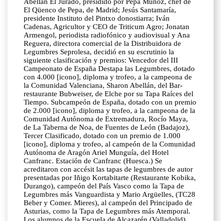
Abellán El Jurado, presidido por Pepa Muñoz, chef de
El Qüenco de Pepa, de Madrid; Jesús Santamaría,
presidente Instituto del Pintxo donostiarra; Iván
Cadenas, Agricultor y CEO de Triticum Agro; Jonatan
Armengol, periodista radiofónico y audiovisual y Ana
Reguera, directora comercial de la Distribuidora de
Legumbres Seprolesa, decidió en su escrutinio la
siguiente clasificación y premios: Vencedor del III
Campeonato de España Destapa las Legumbres, dotado
con 4.000 [icono], diploma y trofeo, a la campeona de
la Comunidad Valenciana, Sharon Abellán, del Bar-
restaurante Bubweiser, de Elche por su Tapa Raíces del
Tiempo. Subcampeón de España, dotado con un premio
de 2.000 [icono], diploma y trofeo, a la campeona de la
Comunidad Autónoma de Extremadura, Rocío Maya,
de La Taberna de Noa, de Fuentes de León (Badajoz),
Tercer Clasificado, dotado con un premio de 1.000
[icono], diploma y trofeo, al campeón de la Comunidad
Autónoma de Aragón Ariel Munguía, del Hotel
Canfranc. Estación de Canfranc (Huesca.) Se
acreditaron con accésit las tapas de legumbres de autor
presentadas por Iñigo Kortabitarte (Restaurante Kobika,
Durango), campeón del País Vasco como la Tapa de
Legumbres más Vanguardista y Mario Argüelles, (TC28
Beber y Comer. Mieres), al campeón del Principado de
Asturias, como la Tapa de Legumbres más Atemporal.
Los alumnos de la Escuela de Alcazarén (Valladolid)