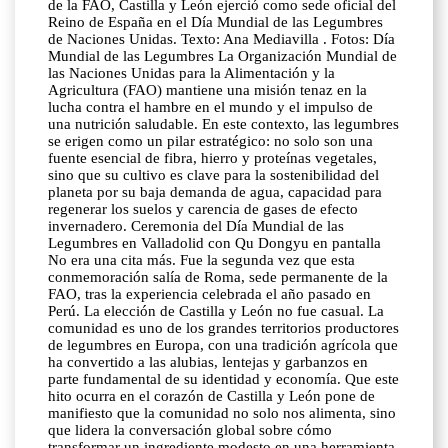
de la FAO, Castilla y León ejerció como sede oficial del
Reino de España en el Día Mundial de las Legumbres
de Naciones Unidas. Texto: Ana Mediavilla . Fotos: Día
Mundial de las Legumbres La Organización Mundial de
las Naciones Unidas para la Alimentación y la
Agricultura (FAO) mantiene una misión tenaz en la
lucha contra el hambre en el mundo y el impulso de
una nutrición saludable. En este contexto, las legumbres
se erigen como un pilar estratégico: no solo son una
fuente esencial de fibra, hierro y proteínas vegetales,
sino que su cultivo es clave para la sostenibilidad del
planeta por su baja demanda de agua, capacidad para
regenerar los suelos y carencia de gases de efecto
invernadero. Ceremonia del Día Mundial de las
Legumbres en Valladolid con Qu Dongyu en pantalla
No era una cita más. Fue la segunda vez que esta
conmemoración salía de Roma, sede permanente de la
FAO, tras la experiencia celebrada el año pasado en
Perú. La elección de Castilla y León no fue casual. La
comunidad es uno de los grandes territorios productores
de legumbres en Europa, con una tradición agrícola que
ha convertido a las alubias, lentejas y garbanzos en
parte fundamental de su identidad y economía. Que este
hito ocurra en el corazón de Castilla y León pone de
manifiesto que la comunidad no solo nos alimenta, sino
que lidera la conversación global sobre cómo
transformar un ingrediente modesto en una herramienta