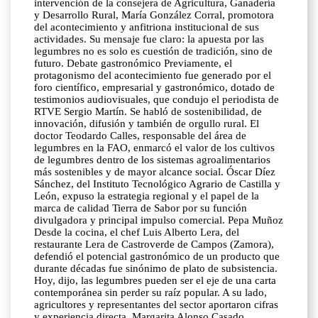
intervención de la consejera de Agricultura, Ganadería
y Desarrollo Rural, María González Corral, promotora
del acontecimiento y anfitriona institucional de sus
actividades. Su mensaje fue claro: la apuesta por las
legumbres no es solo es cuestión de tradición, sino de
futuro. Debate gastronómico Previamente, el
protagonismo del acontecimiento fue generado por el
foro científico, empresarial y gastronómico, dotado de
testimonios audiovisuales, que condujo el periodista de
RTVE Sergio Martín. Se habló de sostenibilidad, de
innovación, difusión y también de orgullo rural. El
doctor Teodardo Calles, responsable del área de
legumbres en la FAO, enmarcó el valor de los cultivos
de legumbres dentro de los sistemas agroalimentarios
más sostenibles y de mayor alcance social. Óscar Díez
Sánchez, del Instituto Tecnológico Agrario de Castilla y
León, expuso la estrategia regional y el papel de la
marca de calidad Tierra de Sabor por su función
divulgadora y principal impulso comercial. Pepa Muñoz
Desde la cocina, el chef Luis Alberto Lera, del
restaurante Lera de Castroverde de Campos (Zamora),
defendió el potencial gastronómico de un producto que
durante décadas fue sinónimo de plato de subsistencia.
Hoy, dijo, las legumbres pueden ser el eje de una carta
contemporánea sin perder su raíz popular. A su lado,
agricultores y representantes del sector aportaron cifras
y experiencia directa. Margarita Alonso Casado,