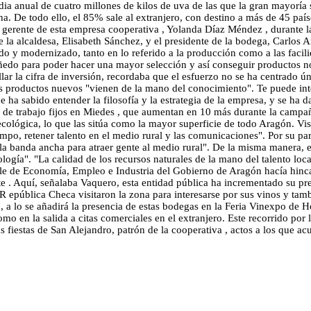
ia anual de cuatro millones de kilos de uva de las que la gran mayoría
. De todo ello, el 85% sale al extranjero, con destino a más de 45 paíse
gerente de esta empresa cooperativa , Yolanda Díaz Méndez , durante la v
a alcaldesa, Elisabeth Sánchez, y el presidente de la bodega, Carlos A
do y modernizado, tanto en lo referido a la producción como a las facil
ñedo para poder hacer una mayor selección y así conseguir productos no
allar la cifra de inversión, recordaba que el esfuerzo no se ha centrado 
os productos nuevos "vienen de la mano del conocimiento". Te puede int
e ha sabido entender la filosofía y la estrategia de la empresa, y se ha
s de trabajo fijos en Miedes , que aumentan en 10 más durante la camp
cológica, lo que las sitúa como la mayor superficie de todo Aragón. Vi
 campo, retener talento en el medio rural y las comunicaciones". Por su 
y la banda ancha para atraer gente al medio rural". De la misma manera, 
ología". "La calidad de los recursos naturales de la mano del talento loc
able de Economía, Empleo e Industria del Gobierno de Aragón hacía hinc
nte . Aquí, señalaba Vaquero, esta entidad pública ha incrementado su 
 R epública Checa visitaron la zona para interesarse por sus vinos y tam
 , a lo se añadirá la presencia de estas bodegas en la Feria Vinexpo de
mo en la salida a citas comerciales en el extranjero. Este recorrido por l
as fiestas de San Alejandro, patrón de la cooperativa , actos a los que 