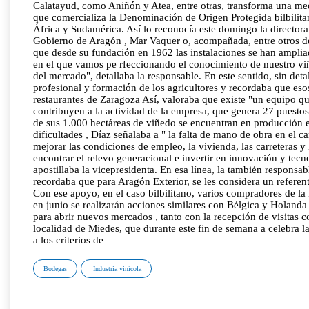
Calatayud, como Aniñón y Atea, entre otras, transforma una med
que comercializa la Denominación de Origen Protegida bilbilitana
África y Sudamérica. Así lo reconocía este domingo la directora 
Gobierno de Aragón , Mar Vaquer o, acompañada, entre otros de l
que desde su fundación en 1962 las instalaciones se han amplia
en el que vamos pe rfeccionando el conocimiento de nuestro vi
del mercado", detallaba la responsable. En este sentido, sin det
profesional y formación de los agricultores y recordaba que es
restaurantes de Zaragoza Así, valoraba que existe "un equipo qu
contribuyen a la actividad de la empresa, que genera 27 puesto
de sus 1.000 hectáreas de viñedo se encuentran en producción e
dificultades , Díaz señalaba a " la falta de mano de obra en el
mejorar las condiciones de empleo, la vivienda, las carreteras 
encontrar el relevo generacional e invertir en innovación y tecn
apostillaba la vicepresidenta. En esa línea, la también respons
recordaba que para Aragón Exterior, se les considera un refere
Con ese apoyo, en el caso bilbilitano, varios compradores de la
en junio se realizarán acciones similares con Bélgica y Holanda
para abrir nuevos mercados , tanto con la recepción de visitas co
localidad de Miedes, que durante este fin de semana a celebra l
a los criterios de
Bodegas
Industria vinícola