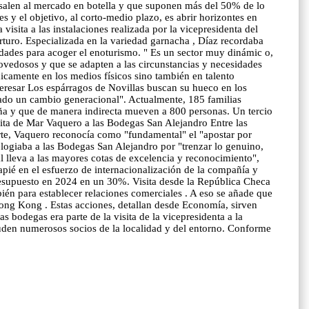
 salen al mercado en botella y que suponen más del 50% de lo
s y el objetivo, al corto-medio plazo, es abrir horizontes en
isita a las instalaciones realizada por la vicepresidenta del
rturo. Especializada en la variedad garnacha , Díaz recordaba
idades para acoger el enoturismo. " Es un sector muy dinámic o,
vedosos y que se adapten a las circunstancias y necesidades
únicamente en los medios físicos sino también en talento
eresar Los espárragos de Novillas buscan su hueco en los
 dado un cambio generacional". Actualmente, 185 familias
aña y que de manera indirecta mueven a 800 personas. Un tercio
sita de Mar Vaquero a las Bodegas San Alejandro Entre las
parte, Vaquero reconocía como "fundamental" el "apostar por
elogiaba a las Bodegas San Alejandro por "trenzar lo genuino,
al lleva a las mayores cotas de excelencia y reconocimiento",
apié en el esfuerzo de internacionalización de la compañía y
presupuesto en 2024 en un 30%. Visita desde la República Checa
bién para establecer relaciones comerciales . A eso se añade que
 Hong Kong . Estas acciones, detallan desde Economía, sirven
as bodegas era parte de la visita de la vicepresidenta a la
acuden numerosos socios de la localidad y del entorno. Conforme