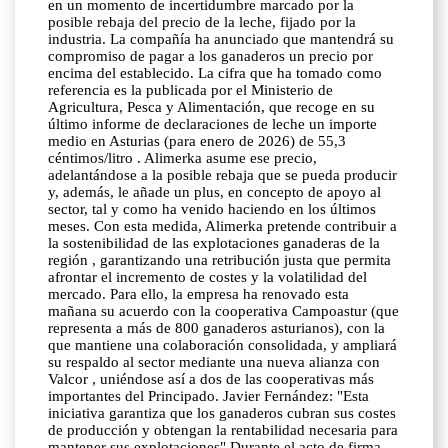
en un momento de incertidumbre marcado por la
posible rebaja del precio de la leche, fijado por la
industria. La compañía ha anunciado que mantendrá su
compromiso de pagar a los ganaderos un precio por
encima del establecido. La cifra que ha tomado como
referencia es la publicada por el Ministerio de
Agricultura, Pesca y Alimentación, que recoge en su
último informe de declaraciones de leche un importe
medio en Asturias (para enero de 2026) de 55,3
céntimos/litro . Alimerka asume ese precio,
adelantándose a la posible rebaja que se pueda producir
y, además, le añade un plus, en concepto de apoyo al
sector, tal y como ha venido haciendo en los últimos
meses. Con esta medida, Alimerka pretende contribuir a
la sostenibilidad de las explotaciones ganaderas de la
región , garantizando una retribución justa que permita
afrontar el incremento de costes y la volatilidad del
mercado. Para ello, la empresa ha renovado esta
mañana su acuerdo con la cooperativa Campoastur (que
representa a más de 800 ganaderos asturianos), con la
que mantiene una colaboración consolidada, y ampliará
su respaldo al sector mediante una nueva alianza con
Valcor , uniéndose así a dos de las cooperativas más
importantes del Principado. Javier Fernández: "Esta
iniciativa garantiza que los ganaderos cubran sus costes
de producción y obtengan la rentabilidad necesaria para
mantener sus explotaciones" Durante el acto de firma,