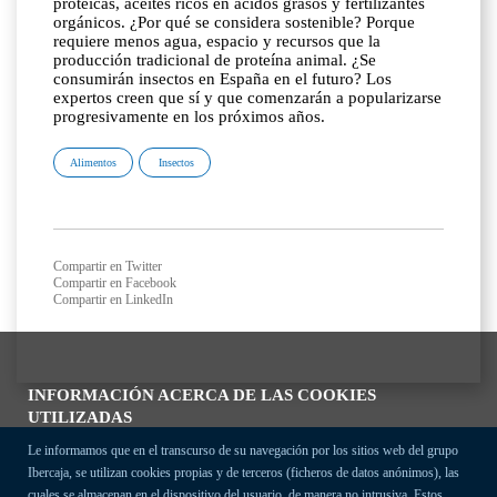
proteicas, aceites ricos en ácidos grasos y fertilizantes
orgánicos. ¿Por qué se considera sostenible? Porque
requiere menos agua, espacio y recursos que la
producción tradicional de proteína animal. ¿Se
consumirán insectos en España en el futuro? Los
expertos creen que sí y que comenzarán a popularizarse
progresivamente en los próximos años.
Alimentos
Insectos
Compartir en Twitter
Compartir en Facebook
Compartir en LinkedIn
INFORMACIÓN ACERCA DE LAS COOKIES
UTILIZADAS
Le informamos que en el transcurso de su navegación por los sitios web del grupo
Ibercaja, se utilizan cookies propias y de terceros (ficheros de datos anónimos), las
cuales se almacenan en el dispositivo del usuario, de manera no intrusiva. Estos