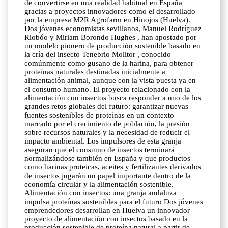
de convertirse en una realidad habitual en España
gracias a proyectos innovadores como el desarrollado
por la empresa M2R Agrofarm en Hinojos (Huelva).
Dos jóvenes economistas sevillanos, Manuel Rodríguez
Riobóo y Miriam Borondo Hughes , han apostado por
un modelo pionero de producción sostenible basado en
la cría del insecto Tenebrio Molitor , conocido
comúnmente como gusano de la harina, para obtener
proteínas naturales destinadas inicialmente a
alimentación animal, aunque con la vista puesta ya en
el consumo humano. El proyecto relacionado con la
alimentación con insectos busca responder a uno de los
grandes retos globales del futuro: garantizar nuevas
fuentes sostenibles de proteínas en un contexto
marcado por el crecimiento de población, la presión
sobre recursos naturales y la necesidad de reducir el
impacto ambiental. Los impulsores de esta granja
aseguran que el consumo de insectos terminará
normalizándose también en España y que productos
como harinas proteicas, aceites y fertilizantes derivados
de insectos jugarán un papel importante dentro de la
economía circular y la alimentación sostenible.
Alimentación con insectos: una granja andaluza
impulsa proteínas sostenibles para el futuro Dos jóvenes
emprendedores desarrollan en Huelva un innovador
proyecto de alimentación con insectos basado en la
producción sostenible de proteína natural a partir de