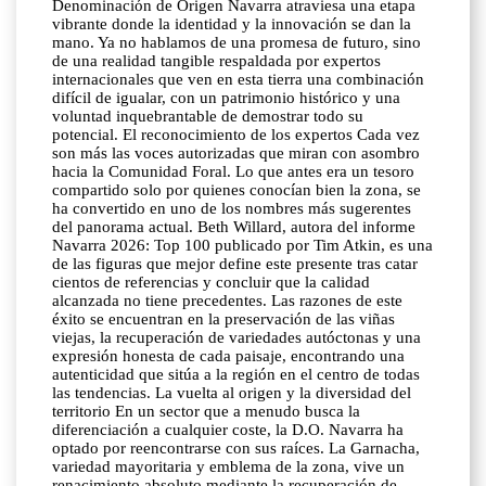
Denominación de Origen Navarra atraviesa una etapa
vibrante donde la identidad y la innovación se dan la
mano. Ya no hablamos de una promesa de futuro, sino
de una realidad tangible respaldada por expertos
internacionales que ven en esta tierra una combinación
difícil de igualar, con un patrimonio histórico y una
voluntad inquebrantable de demostrar todo su
potencial. El reconocimiento de los expertos Cada vez
son más las voces autorizadas que miran con asombro
hacia la Comunidad Foral. Lo que antes era un tesoro
compartido solo por quienes conocían bien la zona, se
ha convertido en uno de los nombres más sugerentes
del panorama actual. Beth Willard, autora del informe
Navarra 2026: Top 100 publicado por Tim Atkin, es una
de las figuras que mejor define este presente tras catar
cientos de referencias y concluir que la calidad
alcanzada no tiene precedentes. Las razones de este
éxito se encuentran en la preservación de las viñas
viejas, la recuperación de variedades autóctonas y una
expresión honesta de cada paisaje, encontrando una
autenticidad que sitúa a la región en el centro de todas
las tendencias. La vuelta al origen y la diversidad del
territorio En un sector que a menudo busca la
diferenciación a cualquier coste, la D.O. Navarra ha
optado por reencontrarse con sus raíces. La Garnacha,
variedad mayoritaria y emblema de la zona, vive un
renacimiento absoluto mediante la recuperación de