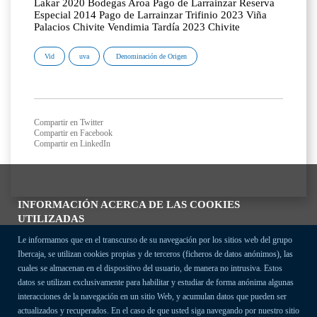
Lakar 2020 Bodegas Aroa Pago de Larrainzar Reserva
Especial 2014 Pago de Larrainzar Trifinio 2023 Viña
Palacios Chivite Vendimia Tardía 2023 Chivite
Vid
uva
Denominación de Origen
Compartir en Twitter
Compartir en Facebook
Compartir en LinkedIn
INFORMACIÓN ACERCA DE LAS COOKIES
UTILIZADAS
Le informamos que en el transcurso de su navegación por los sitios web del grupo
Ibercaja, se utilizan cookies propias y de terceros (ficheros de datos anónimos), las
cuales se almacenan en el dispositivo del usuario, de manera no intrusiva. Estos
datos se utilizan exclusivamente para habilitar y estudiar de forma anónima algunas
interacciones de la navegación en un sitio Web, y acumulan datos que pueden ser
actualizados y recuperados. En el caso de que usted siga navegando por nuestro sitio