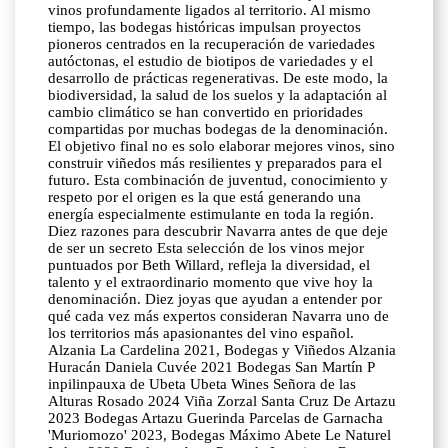
vinos profundamente ligados al territorio. Al mismo
tiempo, las bodegas históricas impulsan proyectos
pioneros centrados en la recuperación de variedades
autóctonas, el estudio de biotipos de variedades y el
desarrollo de prácticas regenerativas. De este modo, la
biodiversidad, la salud de los suelos y la adaptación al
cambio climático se han convertido en prioridades
compartidas por muchas bodegas de la denominación.
El objetivo final no es solo elaborar mejores vinos, sino
construir viñedos más resilientes y preparados para el
futuro. Esta combinación de juventud, conocimiento y
respeto por el origen es la que está generando una
energía especialmente estimulante en toda la región.
Diez razones para descubrir Navarra antes de que deje
de ser un secreto Esta selección de los vinos mejor
puntuados por Beth Willard, refleja la diversidad, el
talento y el extraordinario momento que vive hoy la
denominación. Diez joyas que ayudan a entender por
qué cada vez más expertos consideran Navarra uno de
los territorios más apasionantes del vino español.
Alzania La Cardelina 2021, Bodegas y Viñedos Alzania
Huracán Daniela Cuvée 2021 Bodegas San Martín P
inpilinpauxa de Ubeta Ubeta Wines Señora de las
Alturas Rosado 2024 Viña Zorzal Santa Cruz De Artazu
2023 Bodegas Artazu Guerinda Parcelas de Garnacha
'Muriomozo' 2023, Bodegas Máximo Abete Le Naturel