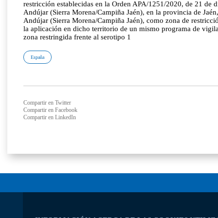
restricción establecidas en la Orden APA/1251/2020, de 21 de d
Andújar (Sierra Morena/Campiña Jaén), en la provincia de Jaén, 
Andújar (Sierra Morena/Campiña Jaén), como zona de restricción
la aplicación en dicho territorio de un mismo programa de vigila
zona restringida frente al serotipo 1
España
Compartir en Twitter
Compartir en Facebook
Compartir en LinkedIn