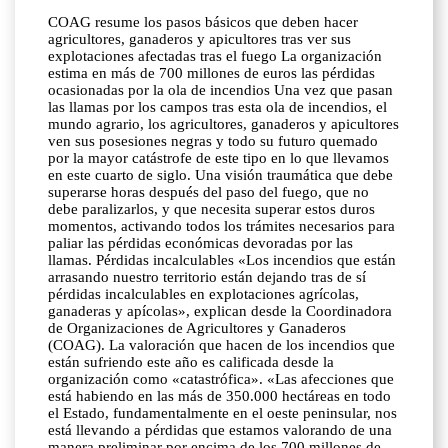
COAG resume los pasos básicos que deben hacer
agricultores, ganaderos y apicultores tras ver sus
explotaciones afectadas tras el fuego La organización
estima en más de 700 millones de euros las pérdidas
ocasionadas por la ola de incendios Una vez que pasan
las llamas por los campos tras esta ola de incendios, el
mundo agrario, los agricultores, ganaderos y apicultores
ven sus posesiones negras y todo su futuro quemado
por la mayor catástrofe de este tipo en lo que llevamos
en este cuarto de siglo. Una visión traumática que debe
superarse horas después del paso del fuego, que no
debe paralizarlos, y que necesita superar estos duros
momentos, activando todos los trámites necesarios para
paliar las pérdidas económicas devoradas por las
llamas. Pérdidas incalculables «Los incendios que están
arrasando nuestro territorio están dejando tras de sí
pérdidas incalculables en explotaciones agrícolas,
ganaderas y apícolas», explican desde la Coordinadora
de Organizaciones de Agricultores y Ganaderos
(COAG). La valoración que hacen de los incendios que
están sufriendo este año es calificada desde la
organización como «catastrófica». «Las afecciones que
está habiendo en las más de 350.000 hectáreas en todo
el Estado, fundamentalmente en el oeste peninsular, nos
está llevando a pérdidas que estamos valorando de una
manera preliminar por encima de los 700 millones de