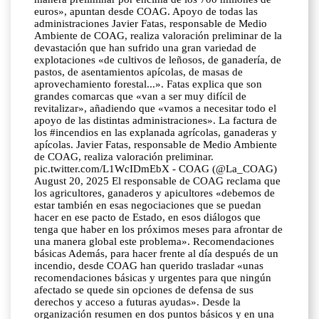
euros», apuntan desde COAG. Apoyo de todas las
administraciones Javier Fatas, responsable de Medio
Ambiente de COAG, realiza valoración preliminar de la
devastación que han sufrido una gran variedad de
explotaciones «de cultivos de leñosos, de ganadería, de
pastos, de asentamientos apícolas, de masas de
aprovechamiento forestal...». Fatas explica que son
grandes comarcas que «van a ser muy difícil de
revitalizar», añadiendo que «vamos a necesitar todo el
apoyo de las distintas administraciones». La factura de
los #incendios en las explanada agrícolas, ganaderas y
apícolas. Javier Fatas, responsable de Medio Ambiente
de COAG, realiza valoración preliminar.
pic.twitter.com/L1WcIDmEbX - COAG (@La_COAG)
August 20, 2025 El responsable de COAG reclama que
los agricultores, ganaderos y apicultores «debemos de
estar también en esas negociaciones que se puedan
hacer en ese pacto de Estado, en esos diálogos que
tenga que haber en los próximos meses para afrontar de
una manera global este problema». Recomendaciones
básicas Además, para hacer frente al día después de un
incendio, desde COAG han querido trasladar «unas
recomendaciones básicas y urgentes para que ningún
afectado se quede sin opciones de defensa de sus
derechos y acceso a futuras ayudas». Desde la
organización resumen en dos puntos básicos y en una