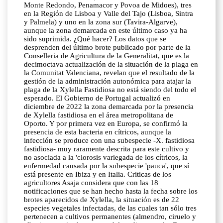
Monte Redondo, Penamacor y Povoa de Midoes), tres
en la Región de Lisboa y Valle del Tajo (Lisboa, Sintra
y Palmela) y uno en la zona sur (Tavira-Algarve),
aunque la zona demarcada en este último caso ya ha
sido suprimida. ¿Qué hacer? Los datos que se
desprenden del último brote publicado por parte de la
Conselleria de Agricultura de la Generalitat, que es la
decimoctava actualización de la situación de la plaga en
la Comunitat Valenciana, revelan que el resultado de la
gestión de la administración autonómica para atajar la
plaga de la Xylella Fastidiosa no está siendo del todo el
esperado. El Gobierno de Portugal actualizó en
diciembre de 2022 la zona demarcada por la presencia
de Xylella fastidiosa en el área metropolitana de
Oporto. Y por primera vez en Europa, se confirmó la
presencia de esta bacteria en cítricos, aunque la
infección se produce con una subespecie -X. fastidiosa
fastidiosa- muy raramente descrita para este cultivo y
no asociada a la 'clorosis variegada de los cítricos, la
enfermedad causada por la subespecie 'pauca', que sí
está presente en Ibiza y en Italia. Criticas de los
agricultores Asaja considera que con las 18
notificaciones que se han hecho hasta la fecha sobre los
brotes aparecidos de Xylella, la situación es de 22
especies vegetales infectadas, de las cuales tan sólo tres
pertenecen a cultivos permanentes (almendro, ciruelo y