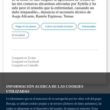
las tres comarcas alicantinas afectadas por Xylella y ha
sido peor el remedio que la enfermedad, causando un
daño irreparable», denuncia el secretario técnico de
Asaja Alicante, Ramón Espinosa. Temas
Plagas de las plantas
Cultivo de frutales de hueso
Enfermedades
de las plantas
Compartir en Twitter
Compartir en Facebook
Compartir en LinkedIn
INFORMACIÓN ACERCA DE LAS COOKIES
UTILIZADAS
Le informamos que en el transcurso de su navegación por los sitios web del grupo
Ibercaja, se utilizan cookies propias y de terceros (ficheros de datos anónimos), las
cuales se almacenan en el dispositivo del usuario, de manera no intrusiva. Estos