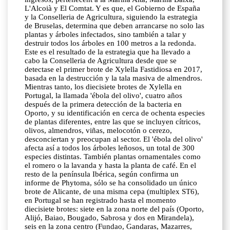
L'Alcoià y El Comtat. Y es que, el Gobierno de España
y la Conselleria de Agricultura, siguiendo la estrategia
de Bruselas, determina que deben arrancarse no solo las
plantas y árboles infectados, sino también a talar y
destruir todos los árboles en 100 metros a la redonda.
Este es el resultado de la estrategia que ha llevado a
cabo la Conselleria de Agricultura desde que se
detectase el primer brote de Xylella Fastidiosa en 2017,
basada en la destrucción y la tala masiva de almendros.
Mientras tanto, los diecisiete brotes de Xylella en
Portugal, la llamada 'ébola del olivo', cuatro años
después de la primera detección de la bacteria en
Oporto, y su identificación en cerca de ochenta especies
de plantas diferentes, entre las que se incluyen cítricos,
olivos, almendros, viñas, melocotón o cerezo,
desconciertan y preocupan al sector. El 'ébola del olivo'
afecta así a todos los árboles leñosos, un total de 300
especies distintas. También plantas ornamentales como
el romero o la lavanda y hasta la planta de café. En el
resto de la península Ibérica, según confirma un
informe de Phytoma, sólo se ha consolidado un único
brote de Alicante, de una misma cepa (multiplex ST6),
en Portugal se han registrado hasta el momento
diecisiete brotes: siete en la zona norte del país (Oporto,
Alijó, Baiao, Bougado, Sabrosa y dos en Mirandela),
seis en la zona centro (Fundao, Gandaras, Mazarres,