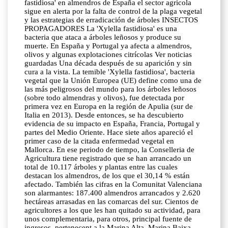
fastidiosa' en almendros de España el sector agrícola
sigue en alerta por la falta de control de la plaga vegetal
y las estrategias de erradicación de árboles INSECTOS
PROPAGADORES La 'Xylella fastidiosa' es una
bacteria que ataca a árboles leñosos y produce su
muerte. En España y Portugal ya afecta a almendros,
olivos y algunas explotaciones citrícolas Ver noticias
guardadas Una década después de su aparición y sin
cura a la vista. La temible 'Xylella fastidiosa', bacteria
vegetal que la Unión Europea (UE) define como una de
las más peligrosos del mundo para los árboles leñosos
(sobre todo almendras y olivos), fue detectada por
primera vez en Europa en la región de Apulia (sur de
Italia en 2013). Desde entonces, se ha descubierto
evidencia de su impacto en España, Francia, Portugal y
partes del Medio Oriente. Hace siete años apareció el
primer caso de la citada enfermedad vegetal en
Mallorca. En ese periodo de tiempo, la Conselleria de
Agricultura tiene registrado que se han arrancado un
total de 10.117 árboles y plantas entre las cuales
destacan los almendros, de los que el 30,14 % están
afectado. También las cifras en la Comunitat Valenciana
son alarmantes: 187.400 almendros arrancados y 2.620
hectáreas arrasadas en las comarcas del sur. Cientos de
agricultores a los que les han quitado su actividad, para
unos complementaria, para otros, principal fuente de
ingresos, pertenecent a la Marina Alta, Marina Baixa,