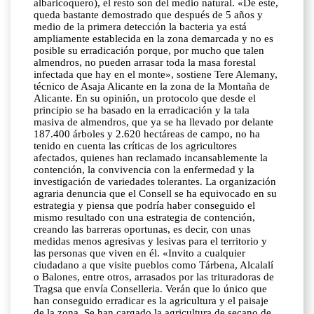
albaricoquero), el resto son del medio natural. «De este,
queda bastante demostrado que después de 5 años y
medio de la primera detección la bacteria ya está
ampliamente establecida en la zona demarcada y no es
posible su erradicación porque, por mucho que talen
almendros, no pueden arrasar toda la masa forestal
infectada que hay en el monte», sostiene Tere Alemany,
técnico de Asaja Alicante en la zona de la Montaña de
Alicante. En su opinión, un protocolo que desde el
principio se ha basado en la erradicación y la tala
masiva de almendros, que ya se ha llevado por delante
187.400 árboles y 2.620 hectáreas de campo, no ha
tenido en cuenta las críticas de los agricultores
afectados, quienes han reclamado incansablemente la
contención, la convivencia con la enfermedad y la
investigación de variedades tolerantes. La organización
agraria denuncia que el Consell se ha equivocado en su
estrategia y piensa que podría haber conseguido el
mismo resultado con una estrategia de contención,
creando las barreras oportunas, es decir, con unas
medidas menos agresivas y lesivas para el territorio y
las personas que viven en él. «Invito a cualquier
ciudadano a que visite pueblos como Tárbena, Alcalalí
o Balones, entre otros, arrasados por las trituradoras de
Tragsa que envía Conselleria. Verán que lo único que
han conseguido erradicar es la agricultura y el paisaje
de la zona. Se han cargado la agricultura de secano de