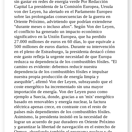
sin gastar en redes de energía verde Por Redacción
Capital La presidenta de la Comisión Europea, Ursula
von der Leyen, ha alertado en el Parlamento Europeo
sobre las prolongadas consecuencias de la guerra en
Oriente Próximo, advirtiendo que podrían extenderse
"durante meses o incluso años". Según Von der Leyen,
el conflicto ha generado un impacto económico
significativo en la Unión Europea, que ha perdido
27.000 millones de euros en 60 días, lo que equivale a
500 millones de euros diarios. Durante su intervención
en el pleno de Estrasburgo, la presidenta destacó cómo
este gasto refleja la urgente necesidad de que Europa
reduzca su dependencia de los combustibles fósiles. "El
camino es evidente: debemos reducir nuestra
dependencia de los combustibles fósiles e impulsar
nuestra propia producción de energía limpia y
asequible", afirmó Von der Leyen, subrayando que el
coste energético ha incrementado sin una mayor
importación de energía. Von der Leyen puso como
ejemplo a Suecia, donde, gracias a un 'mix' energético
basado en renovables y energía nuclear, la factura
eléctrica apenas crece, en contraste con el resto de
países más dependientes de los combustibles fósiles.
Asimismo, la presidenta insistió en la necesidad de
lograr un acuerdo de paz duradero en Oriente Próximo
y garantizar la libertad de navegación en el estrecho de
Ormuz, abordando también el programa nuclear y de