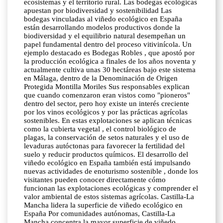
ecosistemas y el territorio rural. Las bodegas ecológicas
apuestan por biodiversidad y sostenibilidad Las
bodegas vinculadas al viñedo ecológico en España
están desarrollando modelos productivos donde la
biodiversidad y el equilibrio natural desempeñan un
papel fundamental dentro del proceso vitivinícola. Un
ejemplo destacado es Bodegas Robles , que apostó por
la producción ecológica a finales de los años noventa y
actualmente cultiva unas 30 hectáreas bajo este sistema
en Málaga, dentro de la Denominación de Origen
Protegida Montilla Moriles Sus responsables explican
que cuando comenzaron eran vistos como "pioneros"
dentro del sector, pero hoy existe un interés creciente
por los vinos ecológicos y por las prácticas agrícolas
sostenibles. En estas explotaciones se aplican técnicas
como la cubierta vegetal , el control biológico de
plagas, la conservación de setos naturales y el uso de
levaduras autóctonas para favorecer la fertilidad del
suelo y reducir productos químicos. El desarrollo del
viñedo ecológico en España también está impulsando
nuevas actividades de enoturismo sostenible , donde los
visitantes pueden conocer directamente cómo
funcionan las explotaciones ecológicas y comprender el
valor ambiental de estos sistemas agrícolas. Castilla-La
Mancha lidera la superficie de viñedo ecológico en
España Por comunidades autónomas, Castilla-La
Mancha concentra la mayor superficie de viñedo