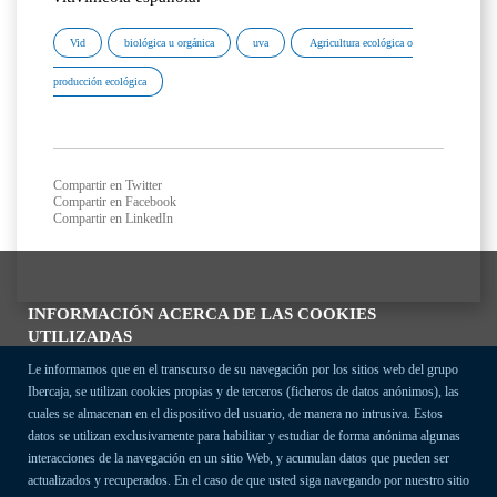
Vid
biológica u orgánica
uva
Agricultura ecológica o
producción ecológica
Compartir en Twitter
Compartir en Facebook
Compartir en LinkedIn
INFORMACIÓN ACERCA DE LAS COOKIES
UTILIZADAS
Le informamos que en el transcurso de su navegación por los sitios web del grupo
Ibercaja, se utilizan cookies propias y de terceros (ficheros de datos anónimos), las
cuales se almacenan en el dispositivo del usuario, de manera no intrusiva. Estos
datos se utilizan exclusivamente para habilitar y estudiar de forma anónima algunas
interacciones de la navegación en un sitio Web, y acumulan datos que pueden ser
actualizados y recuperados. En el caso de que usted siga navegando por nuestro sitio