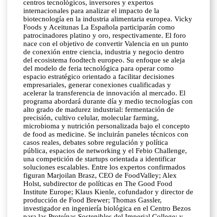
centros tecnológicos, inversores y expertos
internacionales para analizar el impacto de la
biotecnología en la industria alimentaria europea. Vicky
Foods y Aceitunas La Española participarán como
patrocinadores platino y oro, respectivamente. El foro
nace con el objetivo de convertir Valencia en un punto
de conexión entre ciencia, industria y negocio dentro
del ecosistema foodtech europeo. Su enfoque se aleja
del modelo de feria tecnológica para operar como
espacio estratégico orientado a facilitar decisiones
empresariales, generar conexiones cualificadas y
acelerar la transferencia de innovación al mercado. El
programa abordará durante día y medio tecnologías con
alto grado de madurez industrial: fermentación de
precisión, cultivo celular, molecular farming,
microbioma y nutrición personalizada bajo el concepto
de food as medicine. Se incluirán paneles técnicos con
casos reales, debates sobre regulación y política
pública, espacios de networking y el Febio Challenge,
una competición de startups orientada a identificar
soluciones escalables. Entre los expertos confirmados
figuran Marjoilan Brasz, CEO de FoodValley; Alex
Holst, subdirector de políticas en The Good Food
Institute Europe; Klaus Kienle, cofundador y director de
producción de Food Brewer; Thomas Gassler,
investigador en ingeniería biológica en el Centro Bezos
para las Proteínas Sostenibles del Imperial College; y