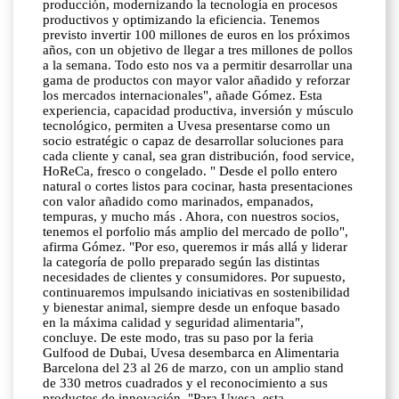
producción, modernizando la tecnología en procesos
productivos y optimizando la eficiencia. Tenemos
previsto invertir 100 millones de euros en los próximos
años, con un objetivo de llegar a tres millones de pollos
a la semana. Todo esto nos va a permitir desarrollar una
gama de productos con mayor valor añadido y reforzar
los mercados internacionales", añade Gómez. Esta
experiencia, capacidad productiva, inversión y músculo
tecnológico, permiten a Uvesa presentarse como un
socio estratégic o capaz de desarrollar soluciones para
cada cliente y canal, sea gran distribución, food service,
HoReCa, fresco o congelado. " Desde el pollo entero
natural o cortes listos para cocinar, hasta presentaciones
con valor añadido como marinados, empanados,
tempuras, y mucho más . Ahora, con nuestros socios,
tenemos el porfolio más amplio del mercado de pollo",
afirma Gómez. "Por eso, queremos ir más allá y liderar
la categoría de pollo preparado según las distintas
necesidades de clientes y consumidores. Por supuesto,
continuaremos impulsando iniciativas en sostenibilidad
y bienestar animal, siempre desde un enfoque basado
en la máxima calidad y seguridad alimentaria",
concluye. De este modo, tras su paso por la feria
Gulfood de Dubai, Uvesa desembarca en Alimentaria
Barcelona del 23 al 26 de marzo, con un amplio stand
de 330 metros cuadrados y el reconocimiento a sus
productos de innovación. "Para Uvesa, esta