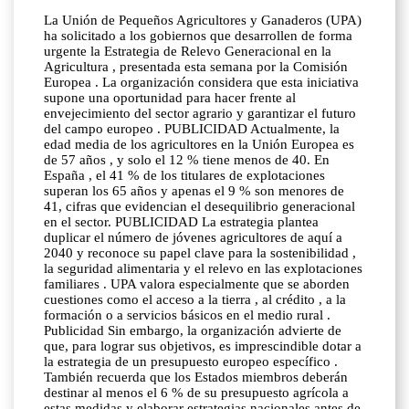
La Unión de Pequeños Agricultores y Ganaderos (UPA)
ha solicitado a los gobiernos que desarrollen de forma
urgente la Estrategia de Relevo Generacional en la
Agricultura , presentada esta semana por la Comisión
Europea . La organización considera que esta iniciativa
supone una oportunidad para hacer frente al
envejecimiento del sector agrario y garantizar el futuro
del campo europeo . PUBLICIDAD Actualmente, la
edad media de los agricultores en la Unión Europea es
de 57 años , y solo el 12 % tiene menos de 40. En
España , el 41 % de los titulares de explotaciones
superan los 65 años y apenas el 9 % son menores de
41, cifras que evidencian el desequilibrio generacional
en el sector. PUBLICIDAD La estrategia plantea
duplicar el número de jóvenes agricultores de aquí a
2040 y reconoce su papel clave para la sostenibilidad ,
la seguridad alimentaria y el relevo en las explotaciones
familiares . UPA valora especialmente que se aborden
cuestiones como el acceso a la tierra , al crédito , a la
formación o a servicios básicos en el medio rural .
Publicidad Sin embargo, la organización advierte de
que, para lograr sus objetivos, es imprescindible dotar a
la estrategia de un presupuesto europeo específico .
También recuerda que los Estados miembros deberán
destinar al menos el 6 % de su presupuesto agrícola a
estas medidas y elaborar estrategias nacionales antes de