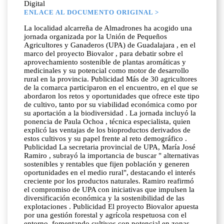
Digital
ENLACE AL DOCUMENTO ORIGINAL >
La localidad alcarreña de Almadrones ha acogido una
jornada organizada por la Unión de Pequeños
Agricultores y Ganaderos (UPA) de Guadalajara , en el
marco del proyecto Biovalor , para debatir sobre el
aprovechamiento sostenible de plantas aromáticas y
medicinales y su potencial como motor de desarrollo
rural en la provincia. Publicidad Más de 30 agricultores
de la comarca participaron en el encuentro, en el que se
abordaron los retos y oportunidades que ofrece este tipo
de cultivo, tanto por su viabilidad económica como por
su aportación a la biodiversidad . La jornada incluyó la
ponencia de Paula Ochoa , técnica especialista, quien
explicó las ventajas de los bioproductos derivados de
estos cultivos y su papel frente al reto demográfico .
Publicidad La secretaria provincial de UPA, María José
Ramiro , subrayó la importancia de buscar " alternativas
sostenibles y rentables que fijen población y generen
oportunidades en el medio rural", destacando el interés
creciente por los productos naturales. Ramiro reafirmó
el compromiso de UPA con iniciativas que impulsen la
diversificación económica y la sostenibilidad de las
explotaciones . Publicidad El proyecto Biovalor apuesta
por una gestión forestal y agrícola respetuosa con el
entorno, fomentando cultivos con potencial en zonas