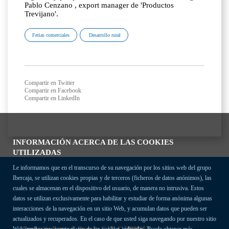
Pablo Cenzano , export manager de 'Productos
Trevijano'.
Ferias comerciales
Desarrollo rural
Compartir en Twitter
Compartir en Facebook
Compartir en LinkedIn
INFORMACIÓN ACERCA DE LAS COOKIES
UTILIZADAS
Le informamos que en el transcurso de su navegación por los sitios web del grupo
Ibercaja, se utilizan cookies propias y de terceros (ficheros de datos anónimos), las
cuales se almacenan en el dispositivo del usuario, de manera no intrusiva. Estos
datos se utilizan exclusivamente para habilitar y estudiar de forma anónima algunas
interacciones de la navegación en un sitio Web, y acumulan datos que pueden ser
actualizados y recuperados. En el caso de que usted siga navegando por nuestro sitio
Fundación Bancaria Ibercaja C.I.F. G-50000652.