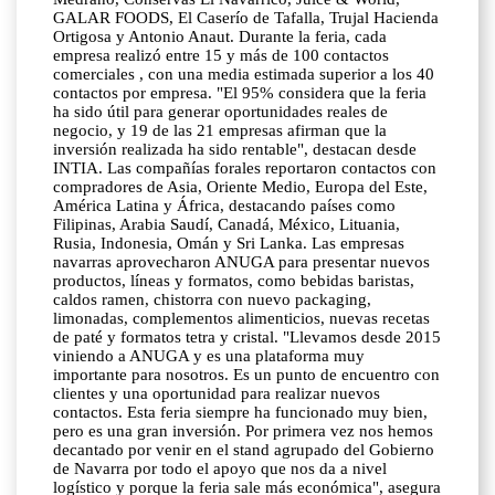
GALAR FOODS, El Caserío de Tafalla, Trujal Hacienda
Ortigosa y Antonio Anaut. Durante la feria, cada
empresa realizó entre 15 y más de 100 contactos
comerciales , con una media estimada superior a los 40
contactos por empresa. "El 95% considera que la feria
ha sido útil para generar oportunidades reales de
negocio, y 19 de las 21 empresas afirman que la
inversión realizada ha sido rentable", destacan desde
INTIA. Las compañías forales reportaron contactos con
compradores de Asia, Oriente Medio, Europa del Este,
América Latina y África, destacando países como
Filipinas, Arabia Saudí, Canadá, México, Lituania,
Rusia, Indonesia, Omán y Sri Lanka. Las empresas
navarras aprovecharon ANUGA para presentar nuevos
productos, líneas y formatos, como bebidas baristas,
caldos ramen, chistorra con nuevo packaging,
limonadas, complementos alimenticios, nuevas recetas
de paté y formatos tetra y cristal. "Llevamos desde 2015
viniendo a ANUGA y es una plataforma muy
importante para nosotros. Es un punto de encuentro con
clientes y una oportunidad para realizar nuevos
contactos. Esta feria siempre ha funcionado muy bien,
pero es una gran inversión. Por primera vez nos hemos
decantado por venir en el stand agrupado del Gobierno
de Navarra por todo el apoyo que nos da a nivel
logístico y porque la feria sale más económica", asegura