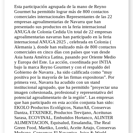
Esta participación agrupada de la mano de Reyno
Gourmet ha permitido lograr más de 800 contactos
comerciales internacionales Representantes de las 22
empresas agroalimentarias de Navarra que han
presentado sus productos en la feria internacional
ANUGA de Colonia Cedida Un total de 22 empresas
agroalimentarias navarras han participado en la feria
internacional ANUGA 2025 , celebrada en Colonia (
Alemania ), donde han realizado más de 800 contactos
comerciales en cinco días con países que van desde
Asia hasta América Latina, pasando por Oriente Medio
y Europa del Este. La acción, coordinada por INTIA
bajo la marca Reyno Gourmet y con el respaldo del
Gobierno de Navarra , ha sido calificada como "muy
positiva por la mayoría de las firmas expositoras". Por
primera vez, Navarra ha acudido con un stand
institucional agrupado, que ha permitido "proyectar una
imagen cohesionada, profesional y representativa del
potencial agroalimentario de la región". Las empresas
que han participado en esta acción conjunta han sido:
EKOLO Productos Ecológicos, NaturAll, Conservas
Dantza, ETXENIKE, Productos Trevijano, Aceitunas
Sarasa, ECOVINAL, Embutidos Hortanco, ALINTER
ALIMENTACION, Equisalud, Ensalandia, The Real
Green Food, Martiko, Loreki, Aceite Artajo, Conservas
Medrano, Conservas El Navarrico, Juice & World,