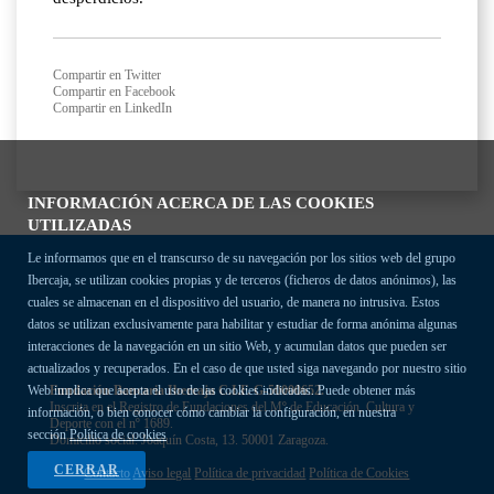
Compartir en Twitter
Compartir en Facebook
Compartir en LinkedIn
INFORMACIÓN ACERCA DE LAS COOKIES
UTILIZADAS
Le informamos que en el transcurso de su navegación por los sitios web del grupo
Ibercaja, se utilizan cookies propias y de terceros (ficheros de datos anónimos), las
cuales se almacenan en el dispositivo del usuario, de manera no intrusiva. Estos
datos se utilizan exclusivamente para habilitar y estudiar de forma anónima algunas
interacciones de la navegación en un sitio Web, y acumulan datos que pueden ser
actualizados y recuperados. En el caso de que usted siga navegando por nuestro sitio
Fundación Bancaria Ibercaja C.I.F. G-50000652.
Web implica que acepta el uso de las cookies indicadas. Puede obtener más
Inscrita en el Registro de Fundaciones del Mº de Educación, Cultura y
información, o bien conocer cómo cambiar la configuración, en nuestra
Deporte con el nº 1689.
sección
Política de cookies
Domicilio social: Joaquín Costa, 13. 50001 Zaragoza.
CERRAR
Contacto
Aviso legal
Política de privacidad
Política de Cookies