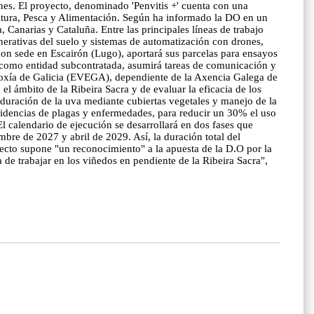
rones. El proyecto, denominado 'Penvitis +' cuenta con una
ltura, Pesca y Alimentación. Según ha informado la DO en un
 Canarias y Cataluña. Entre las principales líneas de trabajo
generativas del suelo y sistemas de automatización con drones,
 con sede en Escairón (Lugo), aportará sus parcelas para ensayos
, como entidad subcontratada, asumirá tareas de comunicación y
noloxía de Galicia (EVEGA), dependiente de la Axencia Galega de
 ámbito de la Ribeira Sacra y de evaluar la eficacia de los
maduración de la uva mediante cubiertas vegetales y manejo de la
cidencias de plagas y enfermedades, para reducir un 30% el uso
El calendario de ejecución se desarrollará en dos fases que
re de 2027 y abril de 2029. Así, la duración total del
yecto supone "un reconocimiento" a la apuesta de la D.O por la
 de trabajar en los viñedos en pendiente de la Ribeira Sacra",