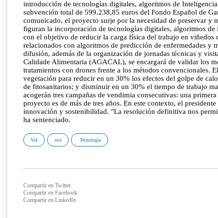
introducción de tecnologías digitales, algoritmos de Inteligenci
subvención total de 599.238,85 euros del Fondo Español de Gar
comunicado, el proyecto surje por la necesidad de preservar y m
figuran la incorporación de tecnologías digitales, algoritmos de
con el objetivo de reducir la carga física del trabajo en viñed
relacionados con algoritmos de predicción de enfermedades y tr
difusión, además de la organización de jornadas técnicas y visi
Calidade Alimentaria (AGACAL), se encargará de validar los mod
tratamientos con drones frente a los métodos convencionales. El
vegetación para reducir en un 30% los efectos del golpe de cal
de fitosanitarios; y disminuir en un 30% el tiempo de trabajo ma
acogerán tres campañas de vendimia consecutivas: una primera 
proyecto es de más de tres años. En este contexto, el president
innovación y sostenibilidad. "La resolución definitiva nos permi
ha sentenciado.
Vid
uva
Tecnología
Compartir en Twitter
Compartir en Facebook
Compartir en LinkedIn