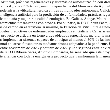
a Artificial, prácticas regenerativas y sistemas de automatización con d
antía Agraria (FEGA), organismo dependiente del Ministerio de Agricu
odernizar la viticultura heroica en tres comunidades autónomas: Galicia,
 inteligencia artificial para la predicción de enfermedades, prácticas re
os de montaña y mejorar la calidad enológica. En Galicia, Adegas Moure,
atamientos fitosanitarios con drones. Por su parte, la DO Ribeira Sacra
tas de campo en el territorio. Asimismo, la Estación de Viticultura e E
elos predictivos de enfermedades empleados en Galicia y Canarias en el
 proyecto se articula en torno a tres objetivos específicos: mejorar la 
or; implementar sistemas capaces de anticipar al menos el 80% de las in
nual en tareas fitosanitarias mediante drones adaptados a la pendiente. 
entre noviembre de 2025 y octubre de 2027 y una segunda entre noviemb
e de la D.O Ribeira Sacra, Antonio Lombardía, ha señalado que este pro
te arrancar con toda la energía este proyecto que transformará la manera