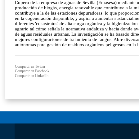
Copero de la empresa de aguas de Sevilla (Emasesa) mediante u
producción de biogás, energía renovable que contribuye a la mit
contribuye a la de las estaciones depuradoras, lo que proporcion
en la cogeneración disponible, y aspira a aumentar sustancialme
diferentes 'cosustratos' de alta carga orgánica y la higienizació
agrario tal cómo señala la normativa andaluza y hacia donde ava
de aguas residuales urbanas. La investigación se ha basado dire
mejores configuraciones de tratamiento de fangos. Abre diversas
autónomas para gestión de residuos orgánicos peligrosos en la i
Compartir en Twitter
Compartir en Facebook
Compartir en LinkedIn