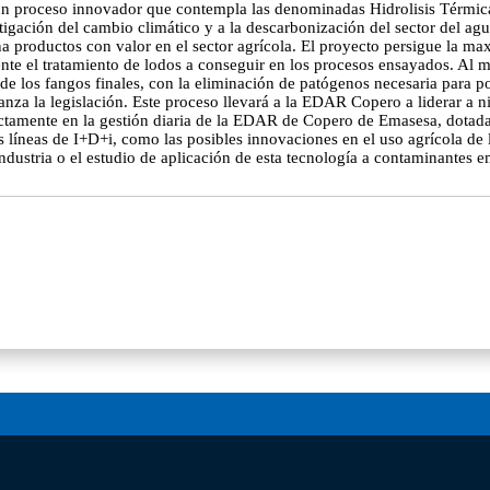
n proceso innovador que contempla las denominadas Hidrolisis Térmica
igación del cambio climático y a la descarbonización del sector del agua
a productos con valor en el sector agrícola. El proyecto persigue la ma
nte el tratamiento de lodos a conseguir en los procesos ensayados. Al 
n de los fangos finales, con la eliminación de patógenos necesaria para p
nza la legislación. Este proceso llevará a la EDAR Copero a liderar a n
ctamente en la gestión diaria de la EDAR de Copero de Emasesa, dotada d
 líneas de I+D+i, como las posibles innovaciones en el uso agrícola de l
ndustria o el estudio de aplicación de esta tecnología a contaminantes e