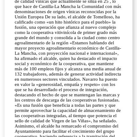
de calidad vínicas que actualmente se sitúa en 25 , lo
que hace de Castilla-La Mancha la Comunidad con más
denominaciones de origen vínicas reconocidas por la
Unión Europea De su lado, el alcalde de Tomelloso, ha
calificado como «un hito histórico para el pueblo» la
fusión, una operación que afianza al nuevo complejo
como la cooperativa vitivinícola de primer grado más
grande del mundo y consolida a la ciudad como centro
agroalimentario de la región «Estamos hablando del
mayor proyecto agroalimentario económico de Castilla-
La Mancha, con proyección nacional e internacional»,
ha afirmado el alcalde, quien ha destacado el impacto
social y económico de la cooperativa, que mantiene
más de 100 empleos fijos y alcanza una media anual de
132 trabajadores, además de generar actividad indirecta
en numerosos sectores vinculados. Navarro ha puesto
en valor la «generosidad, empatía y respeto» con los
que se ha desarrollado el proceso de integración,
destacando el hecho de que se mantengan las marcas y
los centros de descarga de las cooperativas fusionadas.
«Es una fusión que beneficia a todas las partes y que
permite aprovechar la capacidad de almacenamiento de
las cooperativas integradas, al tiempo que potencia el
sello de calidad de Virgen de las Viñas», ha señalado.
Asimismo, el alcalde ha remarcado el compromiso del
Ayuntamiento para facilitar el crecimiento del grupo
cooperativo, haciendo referencia a la tramitación del