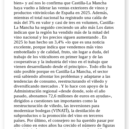
bien» y así nos lo confirma que Castilla-La Mancha
haya vuelto a liderar las ventas exteriores de vinos y
productos vitivinícolas de España en 2025. Además,
mientras el total nacional ha registrado una caída de
más del 3% en valor y casi de tres en volumen, Castilla-
La Mancha ha seguido creciendo un año más Los datos
indican que la región ha vendido más de la mitad del
vino nacional y los precios siguen aumentando . En
2025 lo han hecho un 3,4% «lo que es una noticia
excelente, porque indica que vendemos más vino
embotellado y de calidad, fruto, sin lugar a duda, del
trabajo de los viticultores en primer lugar y de las
cooperativas y la industria del vino en el trabajo que
vienen desarrollando desde el principio». Todo ello ha
sido posible porque en Castilla-La Mancha, el sector
está sabiendo afrontar los problemas y adaptarse a las
tendencias de consumo, reestructurando el viñedo y
diversificando mercados . Y lo hace con apoyo de la
Administración regional «desde donde, solo el año
pasado, abonamos 72,6 millones de euros en ayudas»,
dirigidos a cuestiones tan importantes como la
reestructuración de viñedo, las inversiones para
modernizar bodegas (VINATÏ), la destilación de
subproductos o la promoción del vino en terceros
países. Por último, el consejero no ha querido pasar por
alto cómo en estos años ha crecido el número de figuras