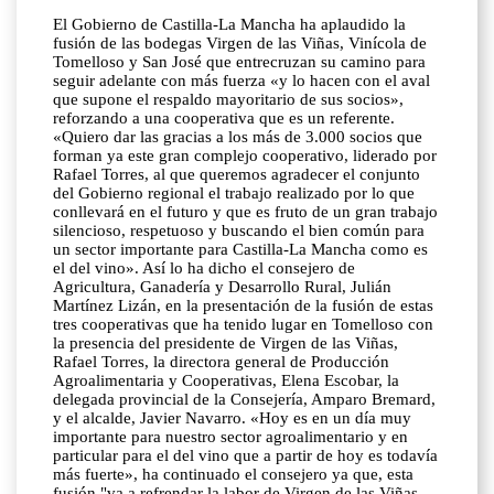
El Gobierno de Castilla-La Mancha ha aplaudido la
fusión de las bodegas Virgen de las Viñas, Vinícola de
Tomelloso y San José que entrecruzan su camino para
seguir adelante con más fuerza «y lo hacen con el aval
que supone el respaldo mayoritario de sus socios»,
reforzando a una cooperativa que es un referente.
«Quiero dar las gracias a los más de 3.000 socios que
forman ya este gran complejo cooperativo, liderado por
Rafael Torres, al que queremos agradecer el conjunto
del Gobierno regional el trabajo realizado por lo que
conllevará en el futuro y que es fruto de un gran trabajo
silencioso, respetuoso y buscando el bien común para
un sector importante para Castilla-La Mancha como es
el del vino». Así lo ha dicho el consejero de
Agricultura, Ganadería y Desarrollo Rural, Julián
Martínez Lizán, en la presentación de la fusión de estas
tres cooperativas que ha tenido lugar en Tomelloso con
la presencia del presidente de Virgen de las Viñas,
Rafael Torres, la directora general de Producción
Agroalimentaria y Cooperativas, Elena Escobar, la
delegada provincial de la Consejería, Amparo Bremard,
y el alcalde, Javier Navarro. «Hoy es en un día muy
importante para nuestro sector agroalimentario y en
particular para el del vino que a partir de hoy es todavía
más fuerte», ha continuado el consejero ya que, esta
fusión "va a refrendar la labor de Virgen de las Viñas,