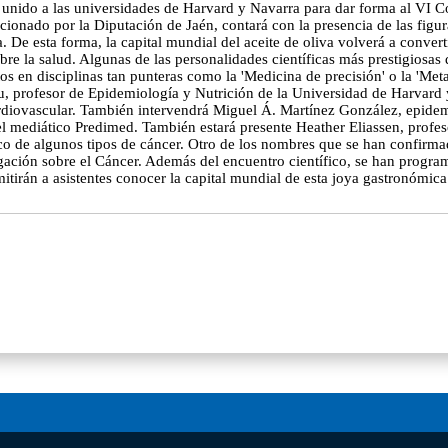
unido a las universidades de Harvard y Navarra para dar forma al VI Co
cionado por la Diputación de Jaén, contará con la presencia de las figur
a. De esta forma, la capital mundial del aceite de oliva volverá a conver
re la salud. Algunas de las personalidades científicas más prestigiosas d
os en disciplinas tan punteras como la 'Medicina de precisión' o la 'Met
u, profesor de Epidemiología y Nutrición de la Universidad de Harvard y
cardiovascular. También intervendrá Miguel Á. Martínez González, epidem
del mediático Predimed. También estará presente Heather Eliassen, prof
co de algunos tipos de cáncer. Otro de los nombres que se han confirmad
tigación sobre el Cáncer. Además del encuentro científico, se han pro
itirán a asistentes conocer la capital mundial de esta joya gastronómica 