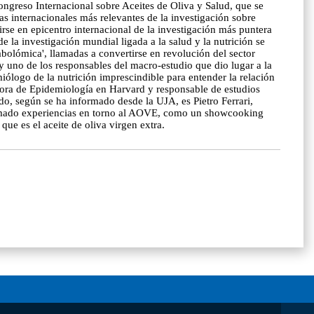
ngreso Internacional sobre Aceites de Oliva y Salud, que se
as internacionales más relevantes de la investigación sobre
tirse en epicentro internacional de la investigación más puntera
e la investigación mundial ligada a la salud y la nutrición se
abolómica', llamadas a convertirse en revolución del sector
 uno de los responsables del macro-estudio que dio lugar a la
iólogo de la nutrición imprescindible para entender la relación
esora de Epidemiología en Harvard y responsable de estudios
o, según se ha informado desde la UJA, es Pietro Ferrari,
gramado experiencias en torno al AOVE, como un showcooking
que es el aceite de oliva virgen extra.