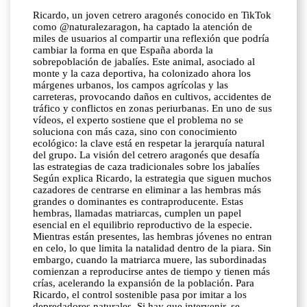
Ricardo, un joven cetrero aragonés conocido en TikTok
como @naturalezaragon, ha captado la atención de
miles de usuarios al compartir una reflexión que podría
cambiar la forma en que España aborda la
sobrepoblación de jabalíes. Este animal, asociado al
monte y la caza deportiva, ha colonizado ahora los
márgenes urbanos, los campos agrícolas y las
carreteras, provocando daños en cultivos, accidentes de
tráfico y conflictos en zonas periurbanas. En uno de sus
vídeos, el experto sostiene que el problema no se
soluciona con más caza, sino con conocimiento
ecológico: la clave está en respetar la jerarquía natural
del grupo. La visión del cetrero aragonés que desafía
las estrategias de caza tradicionales sobre los jabalíes
Según explica Ricardo, la estrategia que siguen muchos
cazadores de centrarse en eliminar a las hembras más
grandes o dominantes es contraproducente. Estas
hembras, llamadas matriarcas, cumplen un papel
esencial en el equilibrio reproductivo de la especie.
Mientras están presentes, las hembras jóvenes no entran
en celo, lo que limita la natalidad dentro de la piara. Sin
embargo, cuando la matriarca muere, las subordinadas
comienzan a reproducirse antes de tiempo y tienen más
crías, acelerando la expansión de la población. Para
Ricardo, el control sostenible pasa por imitar a los
depredadores naturales. Si hay que intervenir, se