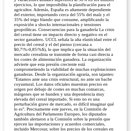
ejercicios, lo que imposibilita la planificación para el
agricultor. Además, España es altamente dependiente
del exterior, importando cerca del 55% del maíz y el
35% del trigo blando que consume, amplificando la
exposición a shocks internacionales y tensiones
geopolíticas. Consecuencias para la ganadería La crisis
del cereal tiene un impacto directo y negativo en el
sector ganadero. UCCL señala la alta elasticidad entre el
precio del cereal y el del pienso (cercana a
$0,7\%-0,85\%$), lo que implica que la situación del
mercado cerealista se transmite de forma casi directa a
los costes de alimentación ganadera. La organización
advierte que esta presión creciente está
comprometiendo la viabilidad de muchas explotaciones
ganaderas. Desde la organización agraria, son tajantes:
"Estamos ante una crisis estructural, no ante un bache
coyuntural. Los datos oficiales muestran precios en
origen por debajo de costes en muchas comarcas,
márgenes que se hunden y una dependencia muy
elevada del cereal importado. Si esto no es una
perturbación grave de mercado, es difícil imaginar qué
lo es". Precisamente este jueves, en la Comisión de
Agricultura del Parlamento Europeo, los diputados
también alertaron a la Comisión sobre la presión que
ejercen las importaciones y acuerdos comerciales,
incluido Mercosur, sobre los precios de los cereales en