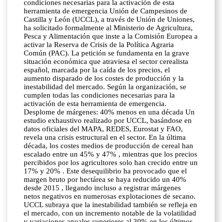
condiciones necesarias para la activación de esta
herramienta de emergencia Unión de Campesinos de
Castilla y León (UCCL), a través de Unión de Uniones,
ha solicitado formalmente al Ministerio de Agricultura,
Pesca y Alimentación que inste a la Comisión Europea a
activar la Reserva de Crisis de la Política Agraria
Común (PAC). La petición se fundamenta en la grave
situación económica que atraviesa el sector cerealista
español, marcada por la caída de los precios, el
aumento disparado de los costes de producción y la
inestabilidad del mercado. Según la organización, se
cumplen todas las condiciones necesarias para la
activación de esta herramienta de emergencia.
Desplome de márgenes: 40% menos en una década Un
estudio exhaustivo realizado por UCCL, basándose en
datos oficiales del MAPA, REDES, Eurostat y FAO,
revela una crisis estructural en el sector. En la última
década, los costes medios de producción de cereal han
escalado entre un 45% y 47% , mientras que los precios
percibidos por los agricultores solo han crecido entre un
17% y 20% . Este desequilibrio ha provocado que el
margen bruto por hectárea se haya reducido un 40%
desde 2015 , llegando incluso a registrar márgenes
netos negativos en numerosas explotaciones de secano.
UCCL subraya que la inestabilidad también se refleja en
el mercado, con un incremento notable de la volatilidad
y variaciones anuales superiores al 30% en los últimos