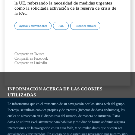
la UE, reforzando la necesidad de medidas urgentes
como la solicitada activación de la reserva de crisis de
la PAC.
Ayudas y subvenciones
PAC
Especies cereales
Compartir en Twitter
Compartir en Facebook
Compartir en LinkedIn
INFORMACIÓN ACERCA DE LAS COOKIES
UTILIZADAS
Le informamos que en el transcurso de su navegación por los sitios web del grupo
Ibercaja, se utilizan cookies propias y de terceros (ficheros de datos anónimos), las
cuales se almacenan en el dispositivo del usuario, de manera no intrusiva. Estos
datos se utilizan exclusivamente para habilitar y estudiar de forma anónima algunas
interacciones de la navegación en un sitio Web, y acumulan datos que pueden ser
actualizados y recuperados. En el caso de que usted siga navegando por nuestro sitio