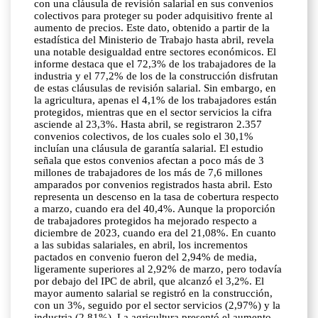
con una cláusula de revisión salarial en sus convenios
colectivos para proteger su poder adquisitivo frente al
aumento de precios. Este dato, obtenido a partir de la
estadística del Ministerio de Trabajo hasta abril, revela
una notable desigualdad entre sectores económicos. El
informe destaca que el 72,3% de los trabajadores de la
industria y el 77,2% de los de la construcción disfrutan
de estas cláusulas de revisión salarial. Sin embargo, en
la agricultura, apenas el 4,1% de los trabajadores están
protegidos, mientras que en el sector servicios la cifra
asciende al 23,3%. Hasta abril, se registraron 2.357
convenios colectivos, de los cuales solo el 30,1%
incluían una cláusula de garantía salarial. El estudio
señala que estos convenios afectan a poco más de 3
millones de trabajadores de los más de 7,6 millones
amparados por convenios registrados hasta abril. Esto
representa un descenso en la tasa de cobertura respecto
a marzo, cuando era del 40,4%. Aunque la proporción
de trabajadores protegidos ha mejorado respecto a
diciembre de 2023, cuando era del 21,08%. En cuanto
a las subidas salariales, en abril, los incrementos
pactados en convenio fueron del 2,94% de media,
ligeramente superiores al 2,92% de marzo, pero todavía
por debajo del IPC de abril, que alcanzó el 3,2%. El
mayor aumento salarial se registró en la construcción,
con un 3%, seguido por el sector servicios (2,97%) y la
industria (2,81%). La agricultura presentó el aumento