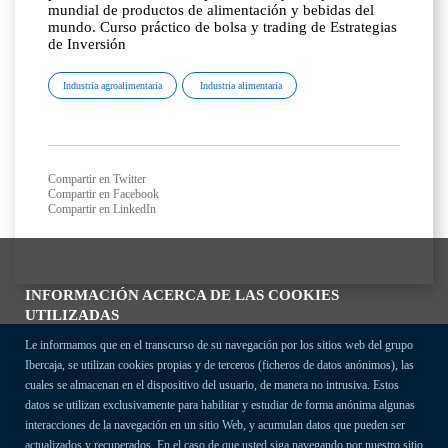
mundial de productos de alimentación y bebidas del
mundo. Curso práctico de bolsa y trading de Estrategias
de Inversión
Industria agroalimentaria
Industria alimentaria
Compartir en Twitter
Compartir en Facebook
Compartir en LinkedIn
INFORMACIÓN ACERCA DE LAS COOKIES
UTILIZADAS
Le informamos que en el transcurso de su navegación por los sitios web del grupo
Ibercaja, se utilizan cookies propias y de terceros (ficheros de datos anónimos), las
cuales se almacenan en el dispositivo del usuario, de manera no intrusiva. Estos
datos se utilizan exclusivamente para habilitar y estudiar de forma anónima algunas
interacciones de la navegación en un sitio Web, y acumulan datos que pueden ser
actualizados y recuperados. En el caso de que usted siga navegando por nuestro sitio