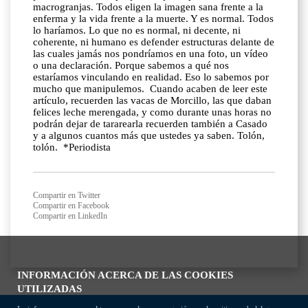
macrogranjas. Todos eligen la imagen sana frente a la
enferma y la vida frente a la muerte. Y es normal. Todos
lo haríamos. Lo que no es normal, ni decente, ni
coherente, ni humano es defender estructuras delante de
las cuales jamás nos pondríamos en una foto, un vídeo
o una declaración. Porque sabemos a qué nos
estaríamos vinculando en realidad. Eso lo sabemos por
mucho que manipulemos. Cuando acaben de leer este
artículo, recuerden las vacas de Morcillo, las que daban
felices leche merengada, y como durante unas horas no
podrán dejar de tararearla recuerden también a Casado
y a algunos cuantos más que ustedes ya saben. Tolón,
tolón. *Periodista
Compartir en Twitter
Compartir en Facebook
Compartir en LinkedIn
INFORMACIÓN ACERCA DE LAS COOKIES
UTILIZADAS