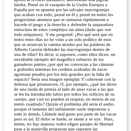
hierba. Pensé en el varapalo de la Unión Europea a
España por su apuesta por las salvajes macrogranjas
que acaban con todo, pensé en él y pensé en todos los
progresistas atontaos que se sumaron rápidamente a
hacerle el juego a la derecha y defender la saqueadora
estructura de estos complejos sin alma (dado que son
todo máquinas). Y me pregunté: ¿Por qué será que en
todos estos días no he visto a un solo político de esos
que se arrancan la camisa airados por las palabras de
Alberto Garzón defender las macrogranjas dentro de
una de ellas? Es decir, si suponen, como ellos dicen, un
envidiable ejemplo del magnífico esfuerzo de los
ganaderos patrios ¿por qué no convocan a las cámaras
a grabarles mientras los cerditos acabados de nacer
agonizan pisados por los más grandes por la falta de
espacio? Seria una imagen ejemplar. Y coherente con la
defensa que promueven. O, por ejemplo, ¿qué me dicen
de una rueda de prensa al lado de unas vacas a las que
se les ha introducido tubos por todos los orificios de su
cuerpo, que casi no pueden ni respirar, en menos de un
metro cuadrado? Quizás el problema ahí seria el audio,
porque el lamento del sufrimiento suele imponerse a
todo lo demás. Llámele mal gusto por parte de las vacas
pero es así. El dolor se huele, se siente y se oye. Pues,
miren, no hay manera: todos eligen parajes de libertad
pese a la maravilla propuesta que suponen las