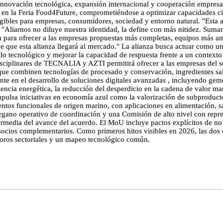
ovación tecnológica, expansión internacional y cooperación empresari
o en la Feria Food4Future, comprometiéndose a optimizar capacidades ci
ngibles para empresas, consumidores, sociedad y entorno natural. "Esta
 "Aliarnos no diluye nuestra identidad, la define con más nitidez. Sumam
 para ofrecer a las empresas propuestas más completas, equipos más am
de que esta alianza llegará al mercado." La alianza busca actuar como un
llo tecnológico y mejorar la capacidad de respuesta frente a un context
ciplinares de TECNALIA y AZTI permitirá ofrecer a las empresas del sec
 que combinen tecnologías de procesado y conservación, ingredientes sal
 en el desarrollo de soluciones digitales avanzadas , incluyendo gemel
iencia energética, la reducción del desperdicio en la cadena de valor mar
impulsa iniciativas en economía azul como la valorización de subproducto
os funcionales de origen marino, con aplicaciones en alimentación, salu
rgano operativo de coordinación y una Comisión de alto nivel con repr
termedia del avance del acuerdo. El MoU incluye pactos explícitos de n
socios complementarios. Como primeros hitos visibles en 2026, las dos 
foros sectoriales y un mapeo tecnológico común.