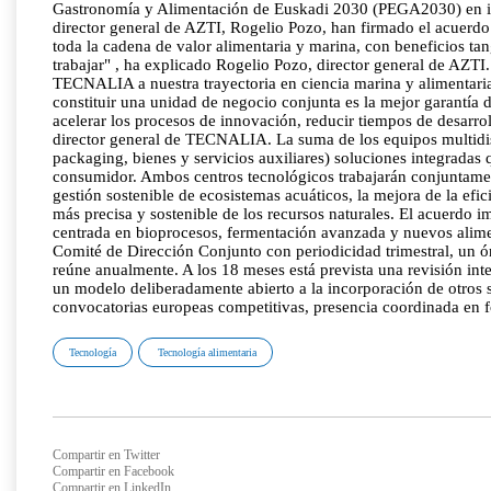
Gastronomía y Alimentación de Euskadi 2030 (PEGA2030) en inn
director general de AZTI, Rogelio Pozo, han firmado el acuerd
toda la cadena de valor alimentaria y marina, con beneficios ta
trabajar" , ha explicado Rogelio Pozo, director general de AZTI.
TECNALIA a nuestra trayectoria en ciencia marina y alimentaria
constituir una unidad de negocio conjunta es la mejor garantía 
acelerar los procesos de innovación, reducir tiempos de desarro
director general de TECNALIA. La suma de los equipos multidis
packaging, bienes y servicios auxiliares) soluciones integradas
consumidor. Ambos centros tecnológicos trabajarán conjuntamente
gestión sostenible de ecosistemas acuáticos, la mejora de la efic
más precisa y sostenible de los recursos naturales. El acuerdo 
centrada en bioprocesos, fermentación avanzada y nuevos aliment
Comité de Dirección Conjunto con periodicidad trimestral, un ó
reúne anualmente. A los 18 meses está prevista una revisión in
un modelo deliberadamente abierto a la incorporación de otros 
convocatorias europeas competitivas, presencia coordinada en 
Tecnología
Tecnología alimentaria
Compartir en Twitter
Compartir en Facebook
Compartir en LinkedIn