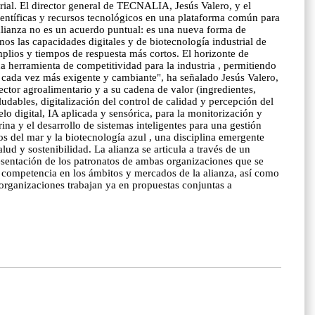
al. El director general de TECNALIA, Jesús Valero, y el
entíficas y recursos tecnológicos en una plataforma común para
 alianza no es un acuerdo puntual: es una nueva forma de
os las capacidades digitales y de biotecnología industrial de
plios y tiempos de respuesta más cortos. El horizonte de
a herramienta de competitividad para la industria , permitiendo
o cada vez más exigente y cambiante", ha señalado Jesús Valero,
tor agroalimentario y a su cadena de valor (ingredientes,
udables, digitalización del control de calidad y percepción del
o digital, IA aplicada y sensórica, para la monitorización y
ina y el desarrollo de sistemas inteligentes para una gestión
s del mar y la biotecnología azul , una disciplina emergente
d y sostenibilidad. La alianza se articula a través de un
esentación de los patronatos de ambas organizaciones que se
o competencia en los ámbitos y mercados de la alianza, así como
organizaciones trabajan ya en propuestas conjuntas a