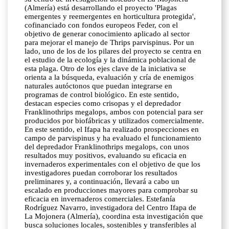
(Almería) está desarrollando el proyecto 'Plagas
emergentes y reemergentes en horticultura protegida',
cofinanciado con fondos europeos Feder, con el
objetivo de generar conocimiento aplicado al sector
para mejorar el manejo de Thrips parvispinus. Por un
lado, uno de los de los pilares del proyecto se centra en
el estudio de la ecología y la dinámica poblacional de
esta plaga. Otro de los ejes clave de la iniciativa se
orienta a la búsqueda, evaluación y cría de enemigos
naturales autóctonos que puedan integrarse en
programas de control biológico. En este sentido,
destacan especies como crisopas y el depredador
Franklinothrips megalops, ambos con potencial para ser
producidos por biofábricas y utilizados comercialmente.
En este sentido, el Ifapa ha realizado prospecciones en
campo de parvispinus y ha evaluado el funcionamiento
del depredador Franklinothrips megalops, con unos
resultados muy positivos, evaluando su eficacia en
invernaderos experimentales con el objetivo de que los
investigadores puedan corroborar los resultados
preliminares y, a continuación, llevará a cabo un
escalado en producciones mayores para comprobar su
eficacia en invernaderos comerciales. Estefanía
Rodríguez Navarro, investigadora del Centro Ifapa de
La Mojonera (Almería), coordina esta investigación que
busca soluciones locales, sostenibles y transferibles al