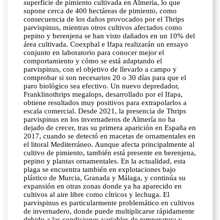
superficie de pimiento cultivada en Almería, lo que
supone cerca de 400 hectáreas de pimiento, como
consecuencia de los daños provocados por el Thrips
parvispinus, mientras otros cultivos afectados como
pepino y berenjena se han visto dañados en un 10% del
área cultivada. Coexphal e Ifapa realizarán un ensayo
conjunto en laboratorio para conocer mejor el
comportamiento y cómo se está adaptando el
parvispinus, con el objetivo de llevarlo a campo y
comprobar si son necesarios 20 o 30 días para que el
paro biológico sea efectivo. Un nuevo depredador,
Franklinothrips megalops, desarrollado por el Ifapa,
obtiene resultados muy positivos para extrapolarlos a
escala comercial. Desde 2021, la presencia de Thrips
parvispinus en los invernaderos de Almería no ha
dejado de crecer, tras su primera aparición en España en
2017, cuando se detectó en macetas de ornamentales en
el litoral Mediterráneo. Aunque afecta principalmente al
cultivo de pimiento, también está presente en berenjena,
pepino y plantas ornamentales. En la actualidad, esta
plaga se encuentra también en explotaciones bajo
plástico de Murcia, Granada y Málaga, y continúa su
expansión en otras zonas donde ya ha aparecido en
cultivos al aire libre como cítricos y lechuga. El
parvispinus es particularmente problemático en cultivos
de invernadero, donde puede multiplicarse rápidamente
debido a las condiciones variables de temperatura y