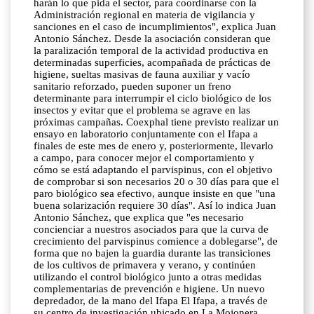
harán lo que pida el sector, para coordinarse con la
Administración regional en materia de vigilancia y
sanciones en el caso de incumplimientos", explica Juan
Antonio Sánchez. Desde la asociación consideran que
la paralización temporal de la actividad productiva en
determinadas superficies, acompañada de prácticas de
higiene, sueltas masivas de fauna auxiliar y vacío
sanitario reforzado, pueden suponer un freno
determinante para interrumpir el ciclo biológico de los
insectos y evitar que el problema se agrave en las
próximas campañas. Coexphal tiene previsto realizar un
ensayo en laboratorio conjuntamente con el Ifapa a
finales de este mes de enero y, posteriormente, llevarlo
a campo, para conocer mejor el comportamiento y
cómo se está adaptando el parvispinus, con el objetivo
de comprobar si son necesarios 20 o 30 días para que el
paro biológico sea efectivo, aunque insiste en que "una
buena solarización requiere 30 días". Así lo indica Juan
Antonio Sánchez, que explica que "es necesario
concienciar a nuestros asociados para que la curva de
crecimiento del parvispinus comience a doblegarse", de
forma que no bajen la guardia durante las transiciones
de los cultivos de primavera y verano, y continúen
utilizando el control biológico junto a otras medidas
complementarias de prevención e higiene. Un nuevo
depredador, de la mano del Ifapa El Ifapa, a través de
su centro de investigación ubicado en La Mojonera