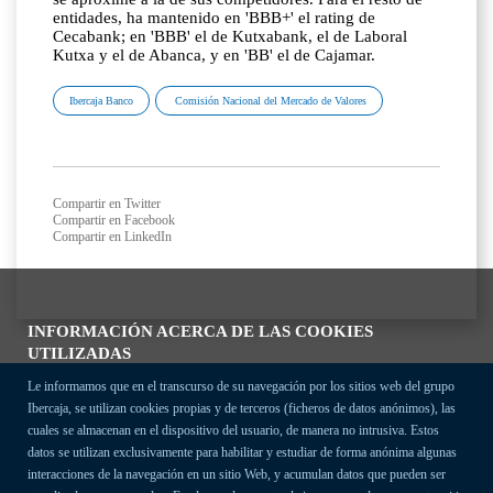
entidades, ha mantenido en 'BBB+' el rating de
Cecabank; en 'BBB' el de Kutxabank, el de Laboral
Kutxa y el de Abanca, y en 'BB' el de Cajamar.
Ibercaja Banco
Comisión Nacional del Mercado de Valores
Compartir en Twitter
Compartir en Facebook
Compartir en LinkedIn
INFORMACIÓN ACERCA DE LAS COOKIES
UTILIZADAS
Le informamos que en el transcurso de su navegación por los sitios web del grupo
Ibercaja, se utilizan cookies propias y de terceros (ficheros de datos anónimos), las
cuales se almacenan en el dispositivo del usuario, de manera no intrusiva. Estos
datos se utilizan exclusivamente para habilitar y estudiar de forma anónima algunas
interacciones de la navegación en un sitio Web, y acumulan datos que pueden ser