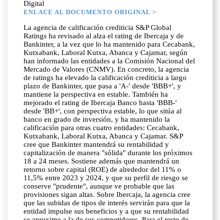
Digital
ENLACE AL DOCUMENTO ORIGINAL >
La agencia de calificación crediticia S&P Global
Ratings ha revisado al alza el rating de Ibercaja y de
Bankinter, a la vez que lo ha mantenido para Cecabank,
Kutxabank, Laboral Kutxa, Abanca y Cajamar, según
han informado las entidades a la Comisión Nacional del
Mercado de Valores (CNMV). En concreto, la agencia
de ratings ha elevado la calificación crediticia a largo
plazo de Bankinter, que pasa a 'A-' desde 'BBB+', y
mantiene la perspectiva en estable. También ha
mejorado el rating de Ibercaja Banco hasta 'BBB-'
desde 'BB+', con perspectiva estable, lo que sitúa al
banco en grado de inversión, y ha mantenido la
calificación para otras cuatro entidades: Cecabank,
Kutxabank, Laboral Kutxa, Abanca y Cajamar. S&P
cree que Bankinter mantendrá su rentabilidad y
capitalización de manera "sólida" durante los próximos
18 a 24 meses. Sostiene además que mantendrá un
retorno sobre capital (ROE) de alrededor del 11% o
11,5% entre 2023 y 2024, y que su perfil de riesgo se
conserve "prudente", aunque ve probable que las
provisiones sigan altas. Sobre Ibercaja, la agencia cree
que las subidas de tipos de interés servirán para que la
entidad impulse sus beneficios y a que su rentabilidad
se aproxime a la de sus competidores. Para el resto de