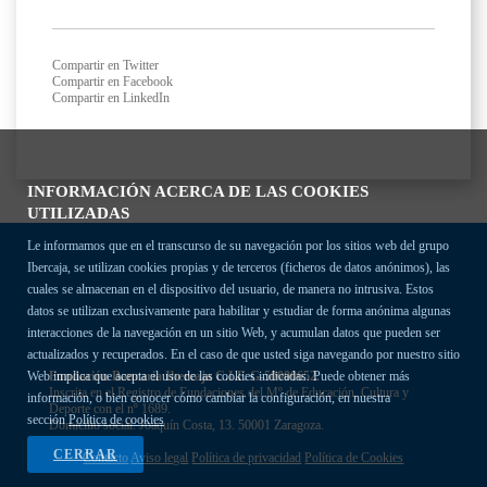
Compartir en Twitter
Compartir en Facebook
Compartir en LinkedIn
INFORMACIÓN ACERCA DE LAS COOKIES
UTILIZADAS
Le informamos que en el transcurso de su navegación por los sitios web del grupo
Ibercaja, se utilizan cookies propias y de terceros (ficheros de datos anónimos), las
cuales se almacenan en el dispositivo del usuario, de manera no intrusiva. Estos
datos se utilizan exclusivamente para habilitar y estudiar de forma anónima algunas
interacciones de la navegación en un sitio Web, y acumulan datos que pueden ser
actualizados y recuperados. En el caso de que usted siga navegando por nuestro sitio
Fundación Bancaria Ibercaja C.I.F. G-50000652.
Web implica que acepta el uso de las cookies indicadas. Puede obtener más
Inscrita en el Registro de Fundaciones del Mº de Educación, Cultura y
información, o bien conocer cómo cambiar la configuración, en nuestra
Deporte con el nº 1689.
sección
Política de cookies
Domicilio social: Joaquín Costa, 13. 50001 Zaragoza.
CERRAR
Contacto
Aviso legal
Política de privacidad
Política de Cookies