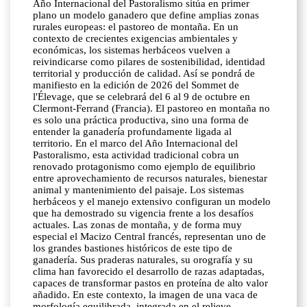
Año Internacional del Pastoralismo sitúa en primer
plano un modelo ganadero que define amplias zonas
rurales europeas: el pastoreo de montaña. En un
contexto de crecientes exigencias ambientales y
económicas, los sistemas herbáceos vuelven a
reivindicarse como pilares de sostenibilidad, identidad
territorial y producción de calidad. Así se pondrá de
manifiesto en la edición de 2026 del Sommet de
l'Élevage, que se celebrará del 6 al 9 de octubre en
Clermont-Ferrand (Francia). El pastoreo en montaña no
es solo una práctica productiva, sino una forma de
entender la ganadería profundamente ligada al
territorio. En el marco del Año Internacional del
Pastoralismo, esta actividad tradicional cobra un
renovado protagonismo como ejemplo de equilibrio
entre aprovechamiento de recursos naturales, bienestar
animal y mantenimiento del paisaje. Los sistemas
herbáceos y el manejo extensivo configuran un modelo
que ha demostrado su vigencia frente a los desafíos
actuales. Las zonas de montaña, y de forma muy
especial el Macizo Central francés, representan uno de
los grandes bastiones históricos de este tipo de
ganadería. Sus praderas naturales, su orografía y su
clima han favorecido el desarrollo de razas adaptadas,
capaces de transformar pastos en proteína de alto valor
añadido. En este contexto, la imagen de una vaca de
morfología equilibrada, integrada en el relieve