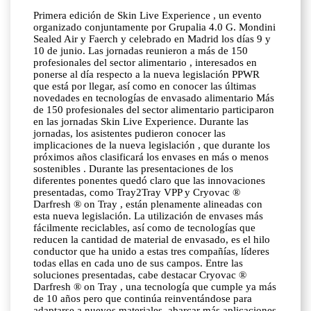
Primera edición de Skin Live Experience , un evento
organizado conjuntamente por Grupalia 4.0 G. Mondini
Sealed Air y Faerch y celebrado en Madrid los días 9 y
10 de junio. Las jornadas reunieron a más de 150
profesionales del sector alimentario , interesados en
ponerse al día respecto a la nueva legislación PPWR
que está por llegar, así como en conocer las últimas
novedades en tecnologías de envasado alimentario Más
de 150 profesionales del sector alimentario participaron
en las jornadas Skin Live Experience. Durante las
jornadas, los asistentes pudieron conocer las
implicaciones de la nueva legislación , que durante los
próximos años clasificará los envases en más o menos
sostenibles . Durante las presentaciones de los
diferentes ponentes quedó claro que las innovaciones
presentadas, como Tray2Tray VPP y Cryovac ®
Darfresh ® on Tray , están plenamente alineadas con
esta nueva legislación. La utilización de envases más
fácilmente reciclables, así como de tecnologías que
reducen la cantidad de material de envasado, es el hilo
conductor que ha unido a estas tres compañías, líderes
todas ellas en cada uno de sus campos. Entre las
soluciones presentadas, cabe destacar Cryovac ®
Darfresh ® on Tray , una tecnología que cumple ya más
de 10 años pero que continúa reinventándose para
adaptarse a nuevos materiales, abarcar más aplicaciones