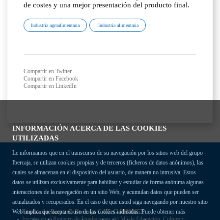
de costes y una mejor presentación del producto final.
Industria agroalimentaria
Industria alimentaria
Compartir en Twitter
Compartir en Facebook
Compartir en LinkedIn
INFORMACIÓN ACERCA DE LAS COOKIES
UTILIZADAS
Le informamos que en el transcurso de su navegación por los sitios web del grupo
Ibercaja, se utilizan cookies propias y de terceros (ficheros de datos anónimos), las
cuales se almacenan en el dispositivo del usuario, de manera no intrusiva. Estos
datos se utilizan exclusivamente para habilitar y estudiar de forma anónima algunas
interacciones de la navegación en un sitio Web, y acumulan datos que pueden ser
actualizados y recuperados. En el caso de que usted siga navegando por nuestro sitio
Fundación Bancaria Ibercaja C.I.F. G-50000652.
Web implica que acepta el uso de las cookies indicadas. Puede obtener más
Inscrita en el Registro de Fundaciones del Mº de Educación, Cultura y