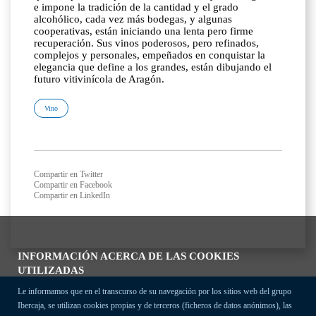
e impone la tradición de la cantidad y el grado
alcohólico, cada vez más bodegas, y algunas
cooperativas, están iniciando una lenta pero firme
recuperación. Sus vinos poderosos, pero refinados,
complejos y personales, empeñados en conquistar la
elegancia que define a los grandes, están dibujando el
futuro vitivinícola de Aragón.
Vino
Compartir en Twitter
Compartir en Facebook
Compartir en LinkedIn
INFORMACIÓN ACERCA DE LAS COOKIES
UTILIZADAS
Le informamos que en el transcurso de su navegación por los sitios web del grupo
Ibercaja, se utilizan cookies propias y de terceros (ficheros de datos anónimos), las