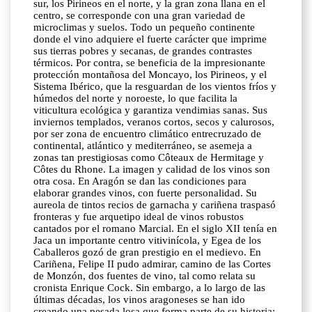
sur, los Pirineos en el norte, y la gran zona llana en el
centro, se corresponde con una gran variedad de
microclimas y suelos. Todo un pequeño continente
donde el vino adquiere el fuerte carácter que imprime
sus tierras pobres y secanas, de grandes contrastes
térmicos. Por contra, se beneficia de la impresionante
protección montañosa del Moncayo, los Pirineos, y el
Sistema Ibérico, que la resguardan de los vientos fríos y
húmedos del norte y noroeste, lo que facilita la
viticultura ecológica y garantiza vendimias sanas. Sus
inviernos templados, veranos cortos, secos y calurosos,
por ser zona de encuentro climático entrecruzado de
continental, atlántico y mediterráneo, se asemeja a
zonas tan prestigiosas como Côteaux de Hermitage y
Côtes du Rhone. La imagen y calidad de los vinos son
otra cosa. En Aragón se dan las condiciones para
elaborar grandes vinos, con fuerte personalidad. Su
aureola de tintos recios de garnacha y cariñena traspasó
fronteras y fue arquetipo ideal de vinos robustos
cantados por el romano Marcial. En el siglo XII tenía en
Jaca un importante centro vitivinícola, y Egea de los
Caballeros gozó de gran prestigio en el medievo. En
Cariñena, Felipe II pudo admirar, camino de las Cortes
de Monzón, dos fuentes de vino, tal como relata su
cronista Enrique Cock. Sin embargo, a lo largo de las
últimas décadas, los vinos aragoneses se han ido
creando una pesada losa que forma parte de su historia: