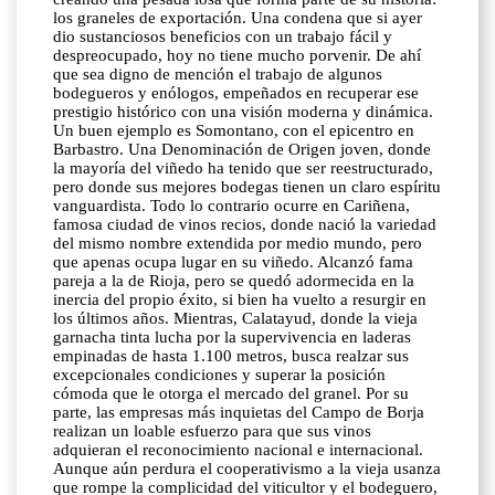
los graneles de exportación. Una condena que si ayer
dio sustanciosos beneficios con un trabajo fácil y
despreocupado, hoy no tiene mucho porvenir. De ahí
que sea digno de mención el trabajo de algunos
bodegueros y enólogos, empeñados en recuperar ese
prestigio histórico con una visión moderna y dinámica.
Un buen ejemplo es Somontano, con el epicentro en
Barbastro. Una Denominación de Origen joven, donde
la mayoría del viñedo ha tenido que ser reestructurado,
pero donde sus mejores bodegas tienen un claro espíritu
vanguardista. Todo lo contrario ocurre en Cariñena,
famosa ciudad de vinos recios, donde nació la variedad
del mismo nombre extendida por medio mundo, pero
que apenas ocupa lugar en su viñedo. Alcanzó fama
pareja a la de Rioja, pero se quedó adormecida en la
inercia del propio éxito, si bien ha vuelto a resurgir en
los últimos años. Mientras, Calatayud, donde la vieja
garnacha tinta lucha por la supervivencia en laderas
empinadas de hasta 1.100 metros, busca realzar sus
excepcionales condiciones y superar la posición
cómoda que le otorga el mercado del granel. Por su
parte, las empresas más inquietas del Campo de Borja
realizan un loable esfuerzo para que sus vinos
adquieran el reconocimiento nacional e internacional.
Aunque aún perdura el cooperativismo a la vieja usanza
que rompe la complicidad del viticultor y el bodeguero,