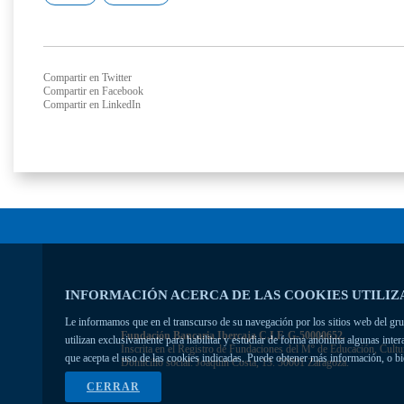
Compartir en Twitter
Compartir en Facebook
Compartir en LinkedIn
INFORMACIÓN ACERCA DE LAS COOKIES UTILIZ
Le informamos que en el transcurso de su navegación por los sitios web del grupo
Fundación Bancaria Ibercaja C.I.F. G-50000652.
utilizan exclusivamente para habilitar y estudiar de forma anónima algunas inte
Inscrita en el Registro de Fundaciones del Mº de Educación, Cultu
que acepta el uso de las cookies indicadas. Puede obtener más información, o b
Domicilio social: Joaquín Costa, 13. 50001 Zaragoza.
CERRAR