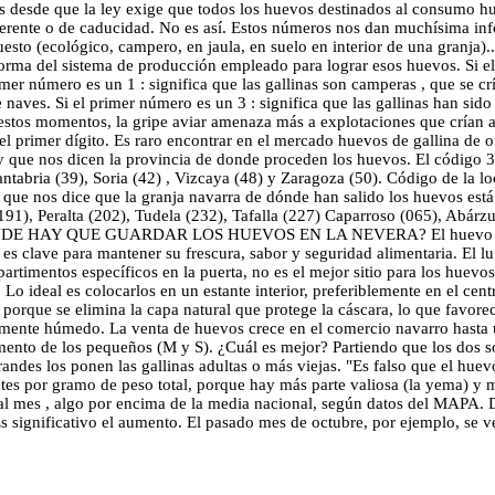
 desde que la ley exige que todos los huevos destinados al consumo h
erente o de caducidad. No es así. Estos números nos dan muchísima info
esto (ecológico, campero, en jaula, en suelo en interior de una granja)..
ma del sistema de producción empleado para lograr esos huevos. Si el p
mer número es un 1 : significa que las gallinas son camperas , que se crí
de naves. Si el primer número es un 3 : significa que las gallinas han si
n estos momentos, la gripe aviar amenaza más a explotaciones que crían
l primer dígito. Es raro encontrar en el mercado huevos de gallina de ot
 y que nos dicen la provincia de donde proceden los huevos. El código 31
tabria (39), Soria (42) , Vizcaya (48) y Zaragoza (50). Código de la loca
que nos dice que la granja navarra de dónde han salido los huevos está
191), Peralta (202), Tudela (232), Tafalla (227) Caparroso (065), Abárzu
). ¿DÓNDE HAY QUE GUARDAR LOS HUEVOS EN LA NEVERA? El huevo ha d
s clave para mantener su frescura, sabor y seguridad alimentaria. El lu
rtimentos específicos en la puerta, no es el mejor sitio para los huevos
 Lo ideal es colocarlos en un estante interior, preferiblemente en el cent
porque se elimina la capa natural que protege la cáscara, lo que favorec
eramente húmedo. La venta de huevos crece en el comercio navarro hast
imento de los pequeños (M y S). ¿Cuál es mejor? Partiendo que los dos 
ndes los ponen las gallinas adultas o más viejas. "Es falso que el huevo
entes por gramo de peso total, porque hay más parte valiosa (la yema) y
 mes , algo por encima de la media nacional, según datos del MAPA. De
s significativo el aumento. El pasado mes de octubre, por ejemplo, se