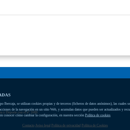
ADAS
 Ibercaja, se utilizan cookies propias y de terceros (ficheros de datos anónimos), las cuales se
racciones de la navegación en un sitio Web, y acumulan datos que pueden ser actualizados y rec
ra y Deporte con el nº 1689.
ien conocer cómo cambiar la configuración, en nuestra sección
Política de cookies
Contacto
Aviso legal
Política de privacidad
Política de Cookies