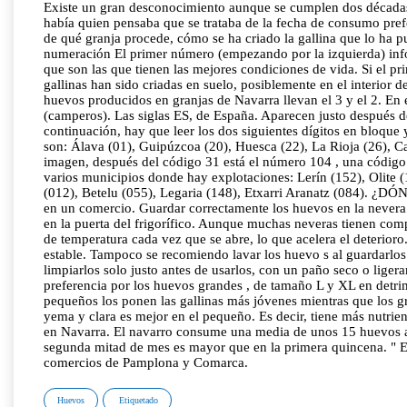
Existe un gran desconocimiento aunque se cumplen dos décadas
había quien pensaba que se trataba de la fecha de consumo pref
de qué granja procede, cómo se ha criado la gallina que lo ha pu
numeración El primer número (empezando por la izquierda) infor
que son las que tienen las mejores condiciones de vida. Si el pri
gallinas han sido criadas en suelo, posiblemente en el interior 
huevos producidos en granjas de Navarra llevan el 3 y el 2. E
(camperos). Las siglas ES, de España. Aparecen justo después de
continuación, hay que leer los dos siguientes dígitos en bloque
son: Álava (01), Guipúzcoa (20), Huesca (22), La Rioja (26), Can
imagen, después del código 31 está el número 104 , una código 
varios municipios donde hay explotaciones: Lerín (152), Olite (
(012), Betelu (055), Legaria (148), Etxarri Aranatz (084
en un comercio. Guardar correctamente los huevos en la nevera e
en la puerta del frigorífico. Aunque muchas neveras tienen compa
de temperatura cada vez que se abre, lo que acelera el deterioro.
estable. Tampoco se recomiendo lavar los huevo s al guardarlos 
limpiarlos solo justo antes de usarlos, con un paño seco o lig
preferencia por los huevos grandes , de tamaño L y XL en detr
pequeños los ponen las gallinas más jóvenes mientras que los gra
yema y clara es mejor en el pequeño. Es decir, tiene más nutri
en Navarra. El navarro consume una media de unos 15 huevos al
segunda mitad de mes es mayor que en la primera quincena. " E
comercios de Pamplona y Comarca.
Huevos
Etiquetado