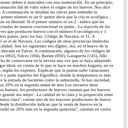
umano deben ir marcados con una numeración. En un principio,
rmación útil de valor sobre el origen de los huevos. Nos dice
. A continuación se detallan las claves para entender la
rimer número es un 0: quiere decir que la cría es ecológica ,
an en libertad. Si el primer número es un 2 : indica que las
do criadas de manera convencional en jaulas . La mayoría de los
 aves que producen huevos con el número 0 (ecológicos) y 1
ros países, pero los hay. Código de Navarra, el 31. A
 es el de Navarra. Los códigos de otras provincias limítrofes
lidad. Son los siguientes tres dígitos. Así, en el huevo de la
 ubicada en Falces. A continuación, algunos de los códigos de
za (002), Falces (104), Baztan (050), Lazagurría (145), Allo
e conservarse en la nevera una vez que se haya adquirido
gar ideal, en contra de lo que se hace en muchos hogares, no es
, según los expertos. Explican que la puerta sufre variaciones
ro o parte superior del frigorífico, donde la temperatura es más
e la entrada de bacterias como la salmonella. Si hay suciedad,
a un 20% en la segunda mitad de mes Los navarros tiene
son buenos, los productores de huevos cuentan que los huevos
 grande sea mejor . La calidad de la clara y la proporción entre
 menos clara", cuenta uno de los mayores productores de huevo
sde la distribución indican que la venta de huevos en la
 vendió un 20% más en la segunda quincena", cuentan en varios